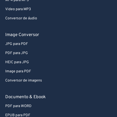
MP4 para MP3
80
80
Video para MP3
81
81
Conversor de áudio
82
82
83
83
Image Conversor
84
84
JPG para PDF
85
85
PDF para JPG
86
86
HEIC para JPG
87
87
Image para PDF
88
88
Conversor de imagens
89
89
90
90
Documento & Ebook
91
91
PDF para WORD
92
92
EPUB para PDF