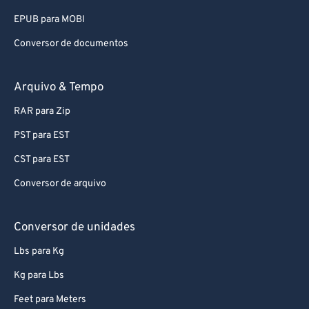
93
93
EPUB para MOBI
94
94
Conversor de documentos
95
95
96
96
Arquivo & Tempo
97
97
RAR para Zip
98
98
PST para EST
99
99
CST para EST
Conversor de arquivo
Conversor de unidades
Lbs para Kg
Kg para Lbs
Feet para Meters