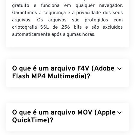
gratuito e funciona em qualquer navegador.
Garantimos a segurança e a privacidade dos seus
arquivos. Os arquivos são protegidos com
criptografia SSL de 256 bits e são excluídos
automaticamente após algumas horas.
O que é um arquivo F4V (Adobe
Flash MP4 Multimedia)?
O Adobe Flash MP4 Multimedia (F4V) é um formato
de contêiner de vídeo bastante difundido, pois,
globalmente, a maioria dos espectadores de vídeos
O que é um arquivo MOV (Apple
online utiliza tecnologia projetada para reprodução
no
QuickTime)?
Adobe Flash Player
. Na verdade, o F4V é
frequentemente chamado de "
Flash Video
". Um
contêiner F4V compacta arquivos multimídia com
O Apple QuickTime (MOV) é um contêiner que