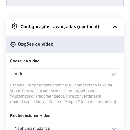
Do Dropbox
Do Google Drive
Configurações avançadas (opcional)
Do OneDrive
Opções de vídeo
Codec de vídeo
Da URL
Auto
Escolha um codec para codificar ou compactar o fluxo de
vídeo. Para usar o codec mais comum, selecione
"Automático" (recomendado). Para converter sem
recodificar o vídeo, selecione "Copiar" (não recomendado).
Redimensionar vídeo
Nenhuma mudança