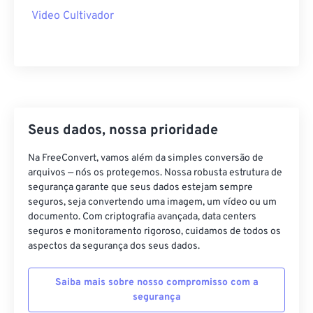
40
40
40
40
40
40
Video Cultivador
41
41
41
41
41
41
42
42
42
42
42
42
43
43
43
43
43
43
44
44
44
44
44
44
45
45
45
45
45
45
Seus dados, nossa prioridade
46
46
46
46
46
46
Na FreeConvert, vamos além da simples conversão de
47
47
47
47
47
47
arquivos — nós os protegemos. Nossa robusta estrutura de
segurança garante que seus dados estejam sempre
48
48
48
48
48
48
seguros, seja convertendo uma imagem, um vídeo ou um
documento. Com criptografia avançada, data centers
49
49
49
49
49
49
seguros e monitoramento rigoroso, cuidamos de todos os
50
50
50
50
50
50
aspectos da segurança dos seus dados.
51
51
51
51
51
51
Saiba mais sobre nosso compromisso com a
52
52
52
52
52
52
segurança