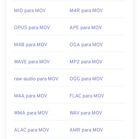
plataformas, incluindo dispositivos móveis.
Links úteis:
Observe que dois outros tipos de arquivo também
MID para MOV
M4R para MOV
https://en.wikipedia.org/wiki/Flash_Video
usam a extensão MOV: AutoCAD, AutoFlix e ROSE
https://www.iso.org/standard/68960.html
Online. Esses tipos de arquivo não têm relação
OPUS para MOV
APE para MOV
entre si, sendo um obsoleto e o outro relacionado a
um jogo online. A Apple não desenvolveu essas
M4B para MOV
OGA para MOV
tecnologias e elas não abrem no QuickTime.
Desenvolvido por:
Apple Inc.
WAVE para MOV
MP2 para MOV
Lançamento inicial:
2001
raw-audio para MOV
OGG para MOV
Links úteis:
https://en.wikipedia.org/wiki/QuickTime_File_Format
M4A para MOV
FLAC para MOV
https://developer.apple.com/library/archive/documen
CH203-BBCGDDDF
WMA para MOV
WAV para MOV
ALAC para MOV
AMR para MOV