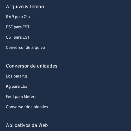
Arquivo & Tempo
75
75
RAR para Zip
76
76
PST para EST
77
77
CST para EST
78
78
Conversor de arquivo
79
79
80
80
Conversor de unidades
81
81
Lbs para Kg
82
82
Kg para Lbs
83
83
Feet para Meters
84
84
Conversor de unidades
85
85
86
86
Aplicativos da Web
87
87