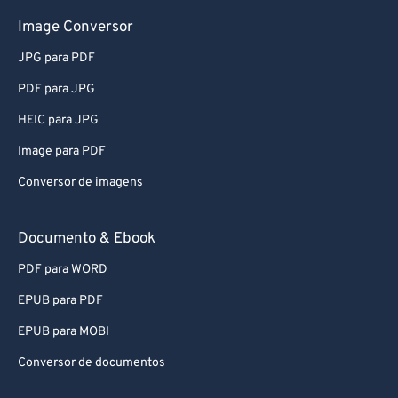
61
61
Image Conversor
62
62
JPG para PDF
63
63
PDF para JPG
64
64
HEIC para JPG
65
65
Image para PDF
66
66
67
67
Conversor de imagens
68
68
Documento & Ebook
69
69
PDF para WORD
70
70
EPUB para PDF
71
71
EPUB para MOBI
72
72
Conversor de documentos
73
73
74
74