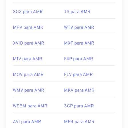
Links úteis:
3G2 para AMR
TS para AMR
https://en.wikipedia.org/wiki/Adaptive_Multi-
Rate_audio_codec
MPV para AMR
WTV para AMR
https://www.etsi.org/
XVID para AMR
MXF para AMR
M1V para AMR
F4P para AMR
MOV para AMR
FLV para AMR
WMV para AMR
MKV para AMR
WEBM para AMR
3GP para AMR
AVI para AMR
MP4 para AMR