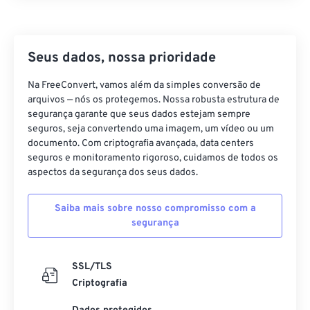
22
22
22
22
22
22
22
22
23
23
23
23
23
23
23
23
Seus dados, nossa prioridade
24
24
24
24
24
24
25
25
25
25
25
25
Na FreeConvert, vamos além da simples conversão de
arquivos — nós os protegemos. Nossa robusta estrutura de
26
26
26
26
26
26
segurança garante que seus dados estejam sempre
seguros, seja convertendo uma imagem, um vídeo ou um
27
27
27
27
27
27
documento. Com criptografia avançada, data centers
28
28
28
28
28
28
seguros e monitoramento rigoroso, cuidamos de todos os
aspectos da segurança dos seus dados.
29
29
29
29
29
29
30
30
30
30
30
30
Saiba mais sobre nosso compromisso com a
segurança
31
31
31
31
31
31
32
32
32
32
32
32
SSL/TLS
33
33
33
33
33
33
Criptografia
34
34
34
34
34
34