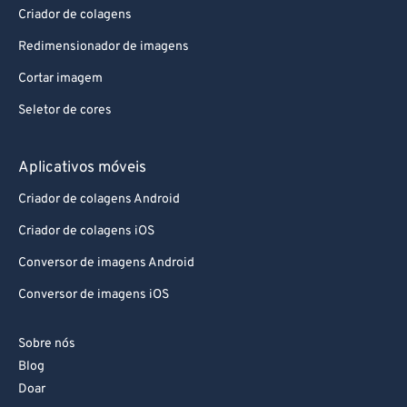
Criador de colagens
88
88
Redimensionador de imagens
89
89
Cortar imagem
90
90
Seletor de cores
91
91
92
92
Aplicativos móveis
93
93
Criador de colagens Android
94
94
Criador de colagens iOS
95
95
Conversor de imagens Android
96
96
Conversor de imagens iOS
97
97
98
98
Sobre nós
99
99
Blog
Doar