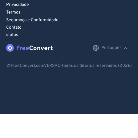
Privacidade
Termos
Segurança e Conformidade
Contato
status
Português
English
Deutsch
© FreeConvert.comVERSÃO Todos os direitos reservados (2026)
Español
Français
Português
Italiano
Dutch
日本語