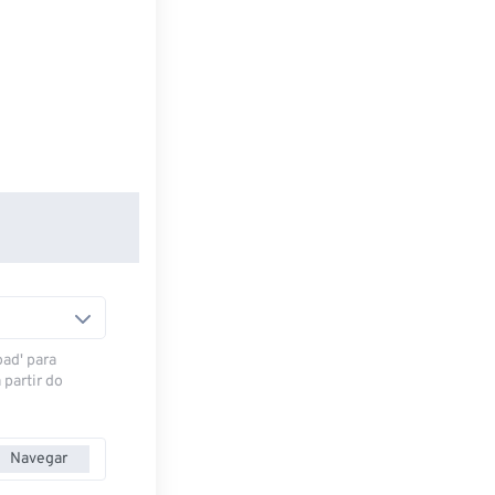
oad' para
 partir do
Navegar