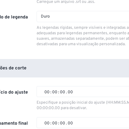
Carregue um arquivo .srt ou .ass.
Duro
o de legenda
As legendas rígidas, sempre visíveis e integradas a
adequadas para legendas permanentes, enquanto 
suaves, armazenadas separadamente, podem ser at
desativadas para uma visualização personalizada.
ões de corte
ício do ajuste
00
:
00
:
00
.
00
00
00
00
00
Especifique a posição inicial do ajuste (HH:MM:SS.
00:00:00.00 para desativar.
01
01
01
01
02
02
02
02
amento final
00
:
00
:
00
.
00