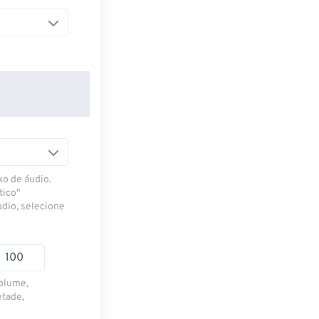
xo de áudio.
tico"
udio, selecione
volume,
etade,