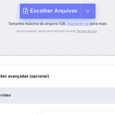
Escolher Arquivos
Tamanho máximo do arquivo 1GB.
Inscrever-se
para mais
Do dispositivo
Ao prosseguir, você concorda com nossos
Termos de Uso
.
Do Dropbox
Do Google Drive
ões avançadas (opcional)
Do OneDrive
vídeo
Da URL