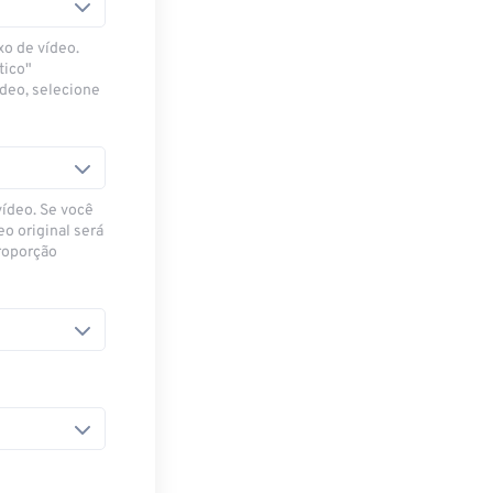
xo de vídeo.
tico"
ídeo, selecione
vídeo. Se você
eo original será
proporção