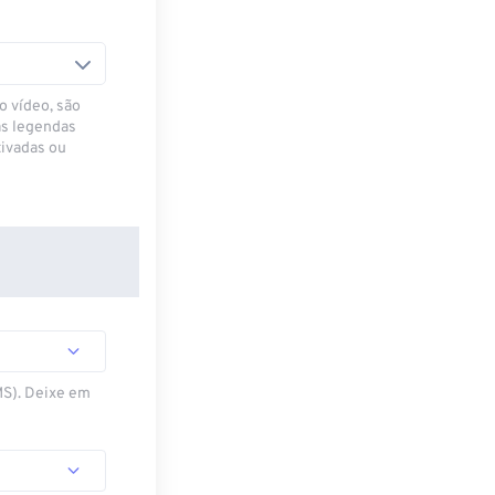
o vídeo, são
as legendas
ivadas ou
MS). Deixe em