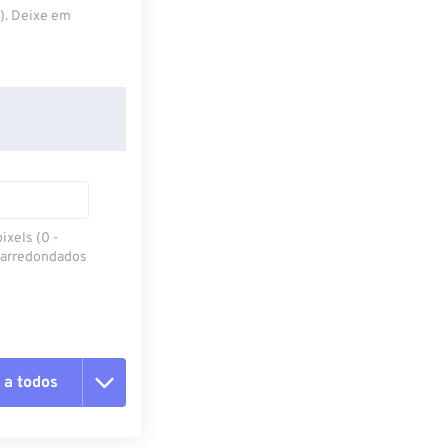
S). Deixe em
ixels (0 -
 arredondados
 a todos
 as opções
da predefinição