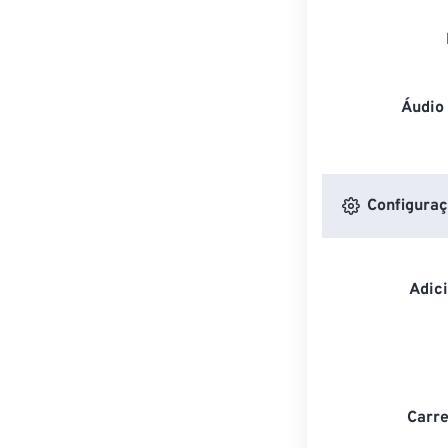
Áudio
Configuraç
Adic
Carre