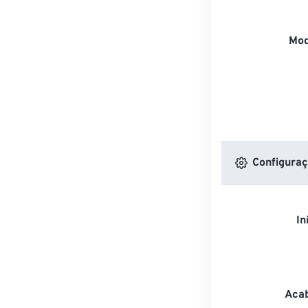
Mod
Configuraç
In
Acab