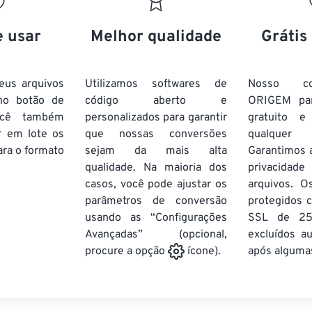
20
20
20
20
17
17
17
17
21
21
21
21
18
18
18
18
e usar
Melhor qualidade
Grátis
22
22
22
22
19
19
19
19
23
23
23
23
20
20
20
20
eus arquivos
Utilizamos softwares de
Nosso co
24
24
24
no botão de
código aberto e
ORIGEM pa
21
21
21
21
ocê também
personalizados para garantir
gratuito 
25
25
25
22
22
22
22
r em lote
os
que nossas conversões
qualquer
26
26
26
ra o formato
sejam da mais alta
23
23
23
23
Garantimos 
qualidade. Na maioria dos
privacida
27
27
27
24
24
24
casos, você pode ajustar os
arquivos. O
28
28
28
25
25
25
parâmetros de conversão
protegidos c
usando as “Configurações
29
29
29
SSL de 25
26
26
26
Avançadas” (opcional,
excluídos a
30
30
30
27
27
27
após algumas
procure a opção
ícone).
31
31
31
28
28
28
32
32
32
29
29
29