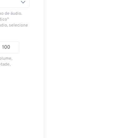
xo de áudio.
tico"
udio, selecione
volume,
etade,