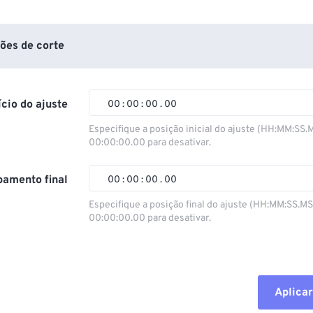
ões de corte
ício do ajuste
00
:
00
:
00
.
00
Especifique a posição inicial do ajuste (HH:MM:SS.
00:00:00.00 para desativar.
00
00
00
00
01
01
01
01
amento final
00
:
00
:
00
.
00
02
02
02
02
Especifique a posição final do ajuste (HH:MM:SS.M
00:00:00.00 para desativar.
03
03
03
03
00
00
00
00
04
04
04
04
01
01
01
01
05
05
05
05
02
02
02
02
Aplicar
06
06
06
06
03
03
03
03