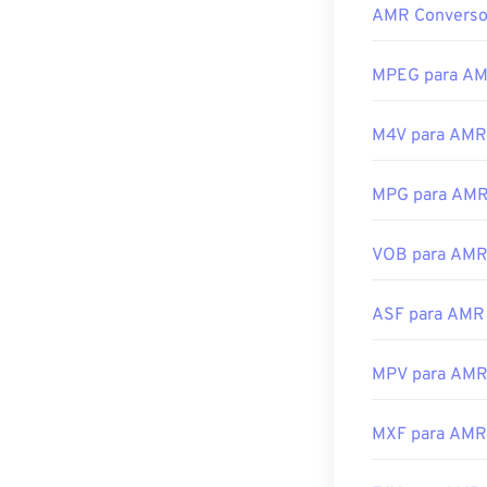
AMR Converso
Desenvolvido p
MMS, a maioria
VLC media play
Lançamento ini
MPEG para A
Outros softwar
Links úteis:
facilmente em
https://en.wiki
M4V para AMR
focados em sina
https://www.mid
Desenvolvido p
MPG para AM
Lançamento ini
Links úteis:
VOB para AM
https://en.wik
ASF para AMR
https://www.ets
MPV para AM
MXF para AMR