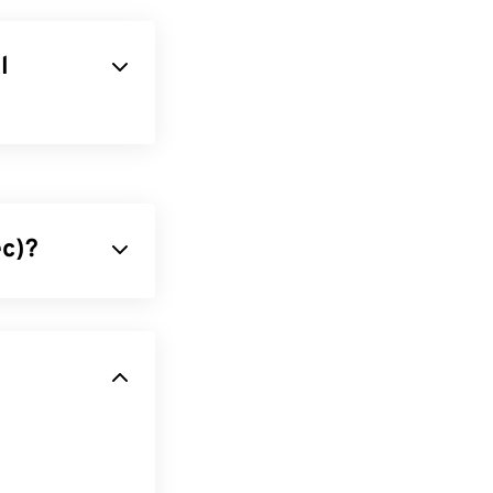
l
encia as
I é a linguagem
arquivos de
as, tempo, tom
ec)?
e usado para
eita, o que o
city
. O Awave
lobal de
e
de código
óveis (UMTS)
.
ayer
,
para mensagens