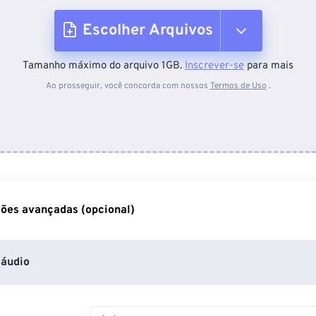
Escolher Arquivos
Tamanho máximo do arquivo 1GB.
Inscrever-se
para mais
Do dispositivo
Ao prosseguir, você concorda com nossos
Termos de Uso
.
Do Dropbox
Do Google Drive
ões avançadas (opcional)
Do OneDrive
áudio
Da URL