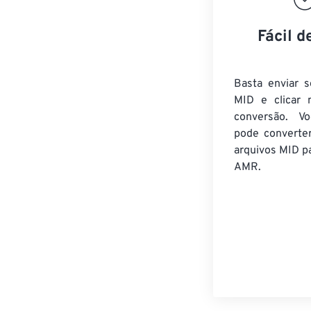
Fácil d
Basta enviar s
MID e clicar 
conversão. V
pode converte
arquivos MID
pa
AMR.