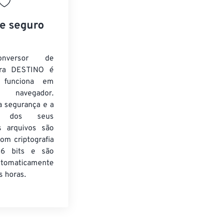
 e seguro
nversor de
ra DESTINO é
e funciona em
 navegador.
a segurança e a
de dos seus
s arquivos são
om criptografia
6 bits e são
utomaticamente
 horas.