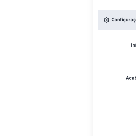
Configuraç
In
Acab