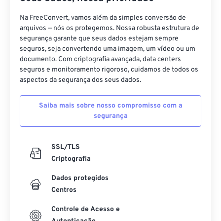
44
44
44
44
44
44
Na FreeConvert, vamos além da simples conversão de
arquivos — nós os protegemos. Nossa robusta estrutura de
45
45
45
45
45
45
segurança garante que seus dados estejam sempre
46
46
46
46
46
46
seguros, seja convertendo uma imagem, um vídeo ou um
documento. Com criptografia avançada, data centers
47
47
47
47
47
47
seguros e monitoramento rigoroso, cuidamos de todos os
aspectos da segurança dos seus dados.
48
48
48
48
48
48
49
49
49
49
49
49
Saiba mais sobre nosso compromisso com a
50
50
50
50
50
50
segurança
51
51
51
51
51
51
SSL/TLS
52
52
52
52
52
52
Criptografia
53
53
53
53
53
53
Dados protegidos
54
54
54
54
54
54
Centros
55
55
55
55
55
55
Controle de Acesso e
56
56
56
56
56
56