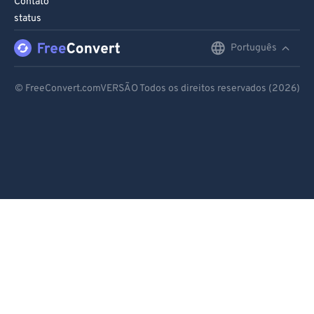
Contato
status
Português
English
Deutsch
© FreeConvert.comVERSÃO Todos os direitos reservados (2026)
Español
Français
Português
Italiano
Dutch
日本語
简体中文
繁體中文