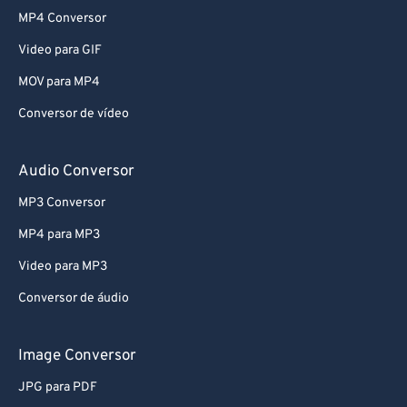
70
70
MP4 Conversor
71
71
Video para GIF
72
72
MOV para MP4
73
73
Conversor de vídeo
74
74
75
75
Audio Conversor
76
76
MP3 Conversor
77
77
MP4 para MP3
78
78
Video para MP3
79
79
Conversor de áudio
80
80
81
81
Image Conversor
82
82
JPG para PDF