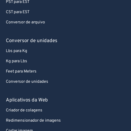
96
96
PST para EST
97
97
CST para EST
98
98
Conversor de arquivo
99
99
Conversor de unidades
Lbs para Kg
Kg para Lbs
Feet para Meters
Conversor de unidades
Aplicativos da Web
Criador de colagens
Redimensionador de imagens
Cortar imagem