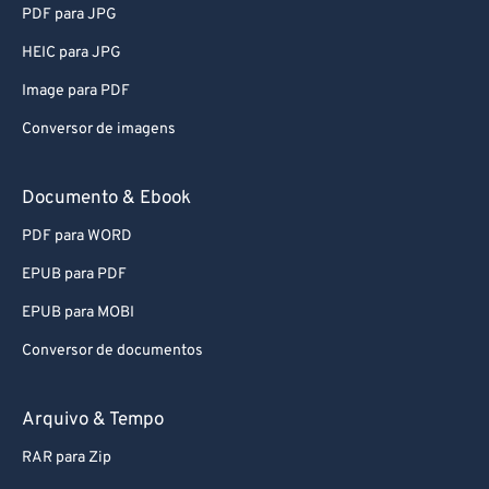
83
83
PDF para JPG
84
84
HEIC para JPG
85
85
Image para PDF
86
86
Conversor de imagens
87
87
88
88
Documento & Ebook
89
89
PDF para WORD
90
90
EPUB para PDF
91
91
EPUB para MOBI
92
92
Conversor de documentos
93
93
Arquivo & Tempo
94
94
95
95
RAR para Zip