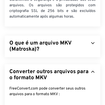
arquivos. Os arquivos são protegidos com
criptografia SSL de 256 bits e são excluídos
automaticamente após algumas horas.
O que é um arquivo MKV
(Matroska)?
Matroska (MKV) é um padrão de contêiner gratuito
e de código aberto que pode armazenar uma
Converter outros arquivos para
quantidade ilimitada de arquivos audiovisuais e
multimídia em um único formato. Por ser de código
o formato MKV
aberto, o usuário pode personalizá-lo com
softwares de código aberto
. O nome deriva das
FreeConvert.com pode converter seus outros
bonecas "
Matryoshka
", um famoso tipo de
arquivos para o formato MKV :
artesanato russo que consiste em um conjunto de