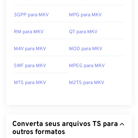
3GPP para MKV
MPG para MKV
RM para MKV
QT para MKV
M4V para MKV
MOD para MKV
SWF para MKV
MPEG para MKV
00
00
00
00
00
00
00
00
MTS para MKV
M2TS para MKV
00
00
00
00
00
00
00
00
01
01
01
01
01
01
01
01
02
02
02
02
02
02
02
02
Converta seus arquivos TS para
outros formatos
03
03
03
03
03
03
03
03