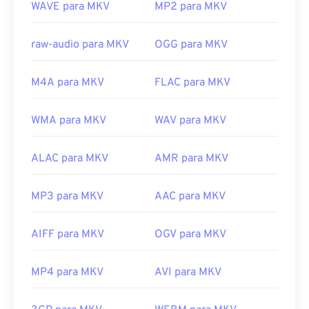
WAVE para MKV
MP2 para MKV
Desenvolvido por:
Matroska
Lançamento inicial:
2002
raw-audio para MKV
OGG para MKV
Links úteis:
M4A para MKV
FLAC para MKV
https://en.wikipedia.org/wiki/Matroska
https://www.matroska.org/
WMA para MKV
WAV para MKV
ALAC para MKV
AMR para MKV
MP3 para MKV
AAC para MKV
AIFF para MKV
OGV para MKV
MP4 para MKV
AVI para MKV