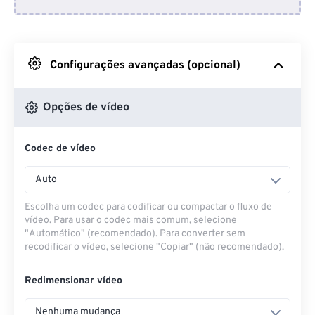
Do Dropbox
Do Google Drive
Configurações avançadas (opcional)
Do OneDrive
Opções de vídeo
Codec de vídeo
Da URL
Auto
Escolha um codec para codificar ou compactar o fluxo de
vídeo. Para usar o codec mais comum, selecione
"Automático" (recomendado). Para converter sem
recodificar o vídeo, selecione "Copiar" (não recomendado).
Redimensionar vídeo
Nenhuma mudança