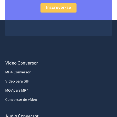
60
60
Inscrever-se
61
61
62
62
63
63
64
64
65
65
66
66
Video Conversor
67
67
68
68
MP4 Conversor
69
69
Video para GIF
70
70
MOV para MP4
71
71
Conversor de vídeo
72
72
Audio Conversor