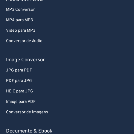
73
73
MP3 Conversor
74
74
75
75
MP4 para MP3
76
76
Video para MP3
77
77
Conversor de áudio
78
78
Image Conversor
79
79
JPG para PDF
80
80
PDF para JPG
81
81
82
82
HEIC para JPG
83
83
Image para PDF
84
84
Conversor de imagens
85
85
Documento & Ebook
86
86