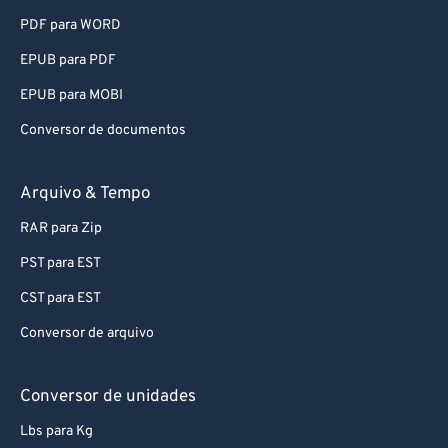
PDF para WORD
87
87
EPUB para PDF
88
88
89
89
EPUB para MOBI
90
90
Conversor de documentos
91
91
Arquivo & Tempo
92
92
RAR para Zip
93
93
PST para EST
94
94
CST para EST
95
95
96
96
Conversor de arquivo
97
97
Conversor de unidades
98
98
Lbs para Kg
99
99