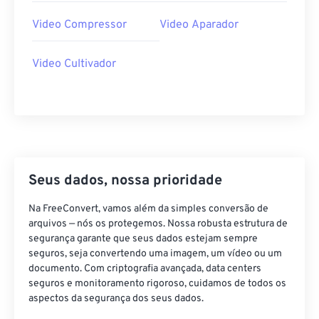
34
34
34
34
34
34
Video Compressor
Video Aparador
35
35
35
35
35
35
36
36
36
36
36
36
Video Cultivador
37
37
37
37
37
37
38
38
38
38
38
38
39
39
39
39
39
39
40
40
40
40
40
40
Seus dados, nossa prioridade
41
41
41
41
41
41
42
42
42
42
42
42
Na FreeConvert, vamos além da simples conversão de
arquivos — nós os protegemos. Nossa robusta estrutura de
43
43
43
43
43
43
segurança garante que seus dados estejam sempre
seguros, seja convertendo uma imagem, um vídeo ou um
44
44
44
44
44
44
documento. Com criptografia avançada, data centers
45
45
45
45
45
45
seguros e monitoramento rigoroso, cuidamos de todos os
aspectos da segurança dos seus dados.
46
46
46
46
46
46