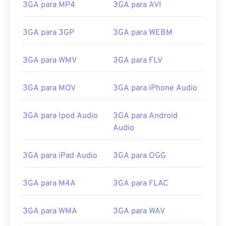
3GA para MP4
3GA para AVI
08
08
08
08
08
08
08
08
09
09
09
09
09
09
09
09
3GA para 3GP
3GA para WEBM
10
10
10
10
10
10
10
10
3GA para WMV
3GA para FLV
11
11
11
11
11
11
11
11
12
12
12
12
12
12
12
12
3GA para MOV
3GA para iPhone Audio
13
13
13
13
13
13
13
13
3GA para Ipod Audio
3GA para Android
14
14
14
14
14
14
14
14
Audio
15
15
15
15
15
15
15
15
16
16
16
16
16
16
16
16
3GA para iPad Audio
3GA para OGG
17
17
17
17
17
17
17
17
3GA para M4A
3GA para FLAC
18
18
18
18
18
18
18
18
19
19
19
19
19
19
19
19
3GA para WMA
3GA para WAV
20
20
20
20
20
20
20
20