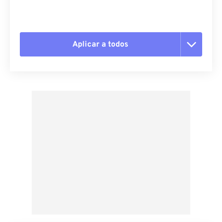
Aplicar a todos
Redefinir todas as opções
Aplicar a partir da predefinição
Salvar como predefinição