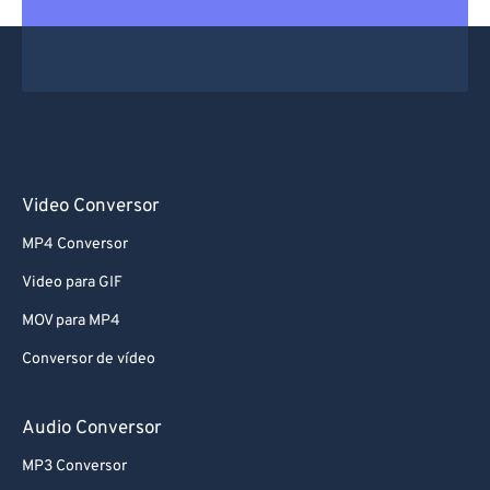
61
61
62
62
63
63
64
64
65
65
66
66
Video Conversor
67
67
MP4 Conversor
68
68
Video para GIF
69
69
MOV para MP4
70
70
Conversor de vídeo
71
71
72
72
Audio Conversor
73
73
MP3 Conversor