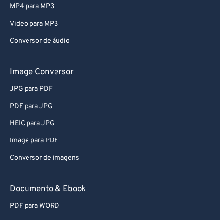
74
74
MP4 para MP3
75
75
Video para MP3
76
76
Conversor de áudio
77
77
78
78
Image Conversor
79
79
JPG para PDF
80
80
PDF para JPG
81
81
HEIC para JPG
82
82
Image para PDF
83
83
Conversor de imagens
84
84
85
85
Documento & Ebook
86
86
PDF para WORD
87
87