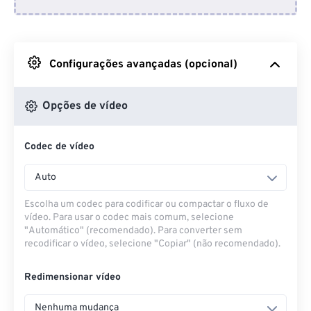
Do Dropbox
Do Google Drive
Configurações avançadas (opcional)
Do OneDrive
Opções de vídeo
Codec de vídeo
Da URL
Auto
Escolha um codec para codificar ou compactar o fluxo de
vídeo. Para usar o codec mais comum, selecione
"Automático" (recomendado). Para converter sem
recodificar o vídeo, selecione "Copiar" (não recomendado).
Redimensionar vídeo
Nenhuma mudança