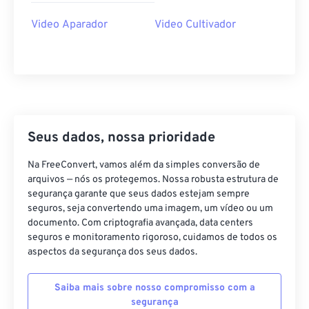
35
35
35
35
35
35
Video Aparador
Video Cultivador
36
36
36
36
36
36
37
37
37
37
37
37
38
38
38
38
38
38
39
39
39
39
39
39
40
40
40
40
40
40
Seus dados, nossa prioridade
41
41
41
41
41
41
Na FreeConvert, vamos além da simples conversão de
42
42
42
42
42
42
arquivos — nós os protegemos. Nossa robusta estrutura de
segurança garante que seus dados estejam sempre
43
43
43
43
43
43
seguros, seja convertendo uma imagem, um vídeo ou um
documento. Com criptografia avançada, data centers
44
44
44
44
44
44
seguros e monitoramento rigoroso, cuidamos de todos os
45
45
45
45
45
45
aspectos da segurança dos seus dados.
46
46
46
46
46
46
Saiba mais sobre nosso compromisso com a
47
47
47
47
47
47
segurança