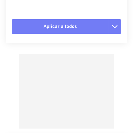
Aplicar a todos
Redefinir todas as opções
Aplicar a partir da predefinição
Salvar como predefinição