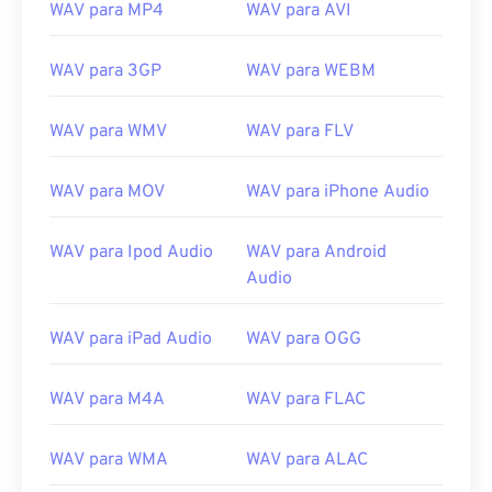
WAV para MP4
WAV para AVI
09
09
09
09
09
09
09
09
WAV para 3GP
WAV para WEBM
10
10
10
10
10
10
10
10
11
11
11
11
11
11
11
11
WAV para WMV
WAV para FLV
12
12
12
12
12
12
12
12
13
13
13
13
13
13
13
13
WAV para MOV
WAV para iPhone Audio
14
14
14
14
14
14
14
14
WAV para Ipod Audio
WAV para Android
15
15
15
15
15
15
15
15
Audio
16
16
16
16
16
16
16
16
17
17
17
17
17
17
17
17
WAV para iPad Audio
WAV para OGG
18
18
18
18
18
18
18
18
WAV para M4A
WAV para FLAC
19
19
19
19
19
19
19
19
20
20
20
20
20
20
20
20
WAV para WMA
WAV para ALAC
21
21
21
21
21
21
21
21