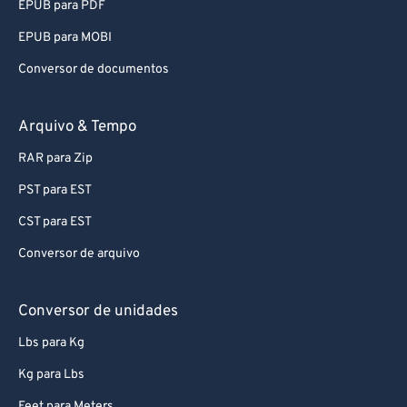
EPUB para PDF
88
88
EPUB para MOBI
89
89
Conversor de documentos
90
90
91
91
Arquivo & Tempo
92
92
RAR para Zip
93
93
PST para EST
94
94
CST para EST
95
95
Conversor de arquivo
96
96
97
97
Conversor de unidades
98
98
Lbs para Kg
99
99
Kg para Lbs
Feet para Meters