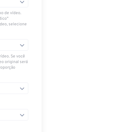
xo de vídeo.
tico"
ídeo, selecione
vídeo. Se você
eo original será
proporção