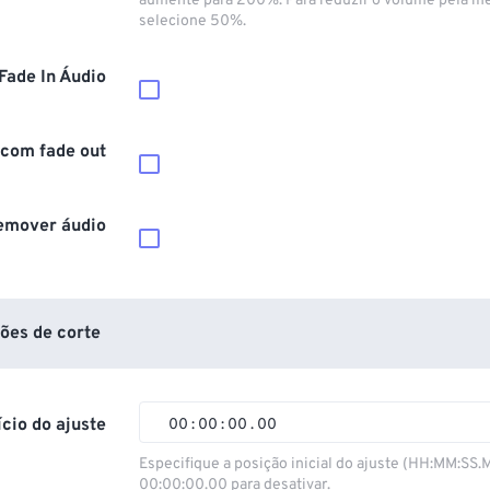
aumente para 200%. Para reduzir o volume pela m
selecione 50%.
Fade In Áudio
 com fade out
emover áudio
ões de corte
ício do ajuste
00
:
00
:
00
.
00
00
00
00
00
Especifique a posição inicial do ajuste (HH:MM:SS.
00:00:00.00 para desativar.