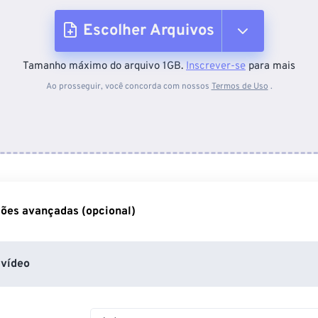
Escolher Arquivos
Tamanho máximo do arquivo 1GB.
Inscrever-se
para mais
Do dispositivo
Ao prosseguir, você concorda com nossos
Termos de Uso
.
Do Dropbox
Do Google Drive
ões avançadas (opcional)
Do OneDrive
vídeo
Da URL