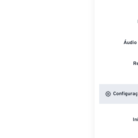
Áudio
R
Configuraç
In