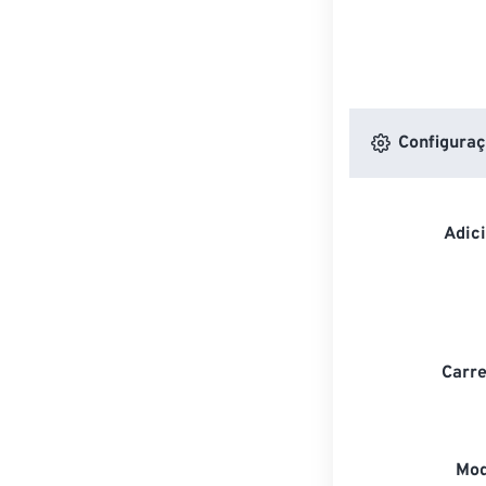
Configuraç
Adic
Carre
Mod