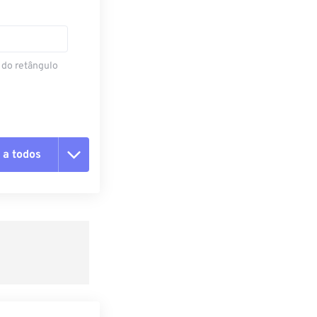
 do retângulo
 a todos
 as opções
da predefinição
definição