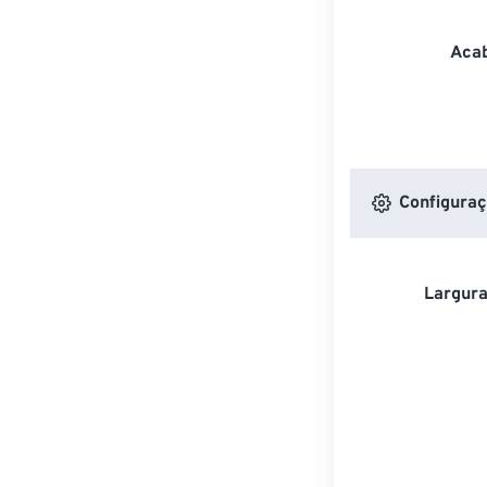
Acab
Configuraç
Largura