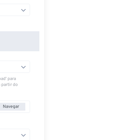
oad' para
 partir do
Navegar