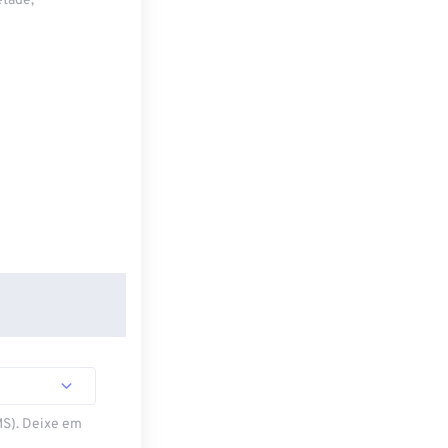
etade,
MS). Deixe em