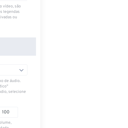
o vídeo, são
as legendas
ivadas ou
xo de áudio.
tico"
udio, selecione
volume,