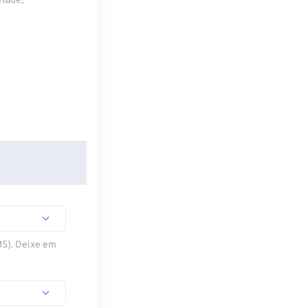
etade,
MS). Deixe em