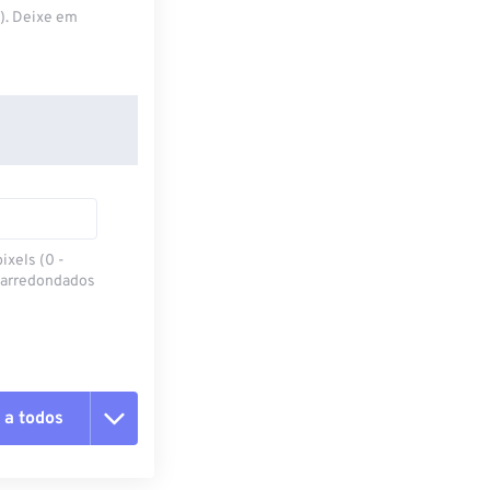
S). Deixe em
ixels (0 -
 arredondados
 a todos
 as opções
da predefinição