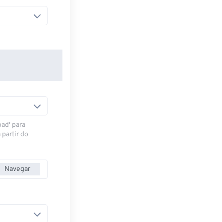
oad' para
 partir do
Navegar