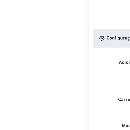
Configuraç
Adic
Carre
Mod