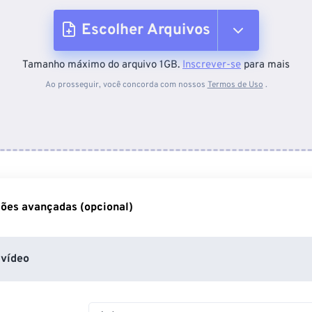
Escolher Arquivos
Tamanho máximo do arquivo 1GB.
Inscrever-se
para mais
Do dispositivo
Ao prosseguir, você concorda com nossos
Termos de Uso
.
Do Dropbox
Do Google Drive
ões avançadas (opcional)
Do OneDrive
vídeo
Da URL