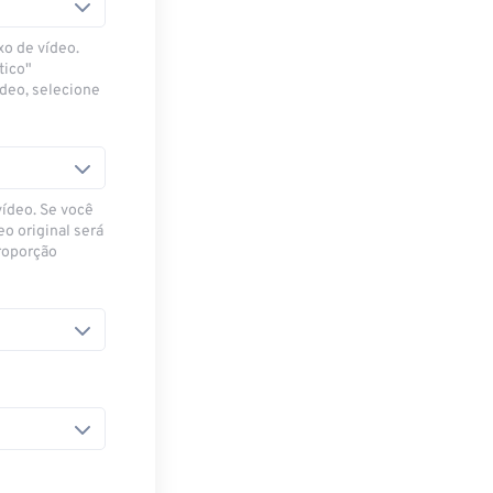
xo de vídeo.
tico"
ídeo, selecione
vídeo. Se você
eo original será
proporção