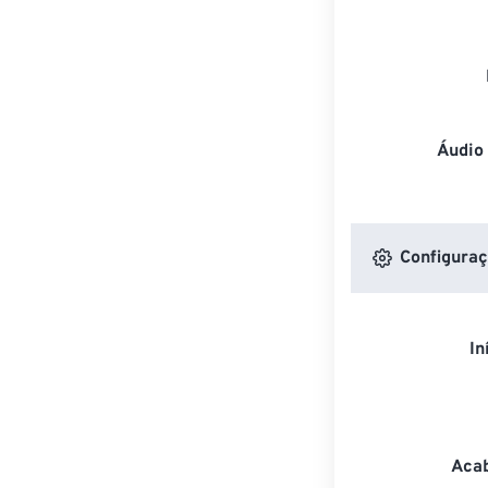
Áudio
Configuraç
In
Acab