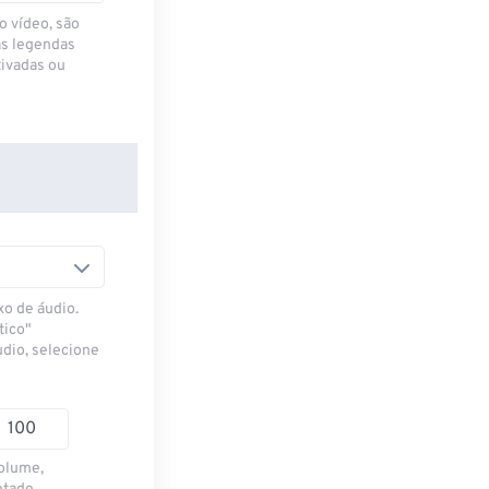
o vídeo, são
as legendas
ivadas ou
xo de áudio.
tico"
udio, selecione
volume,