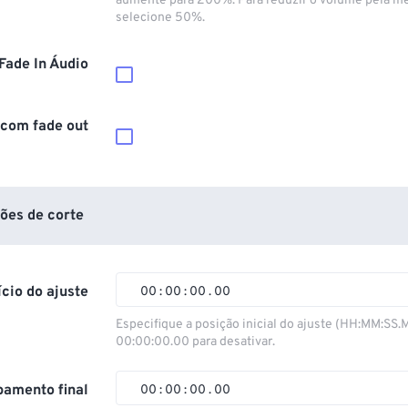
aumente para 200%. Para reduzir o volume pela m
selecione 50%.
Fade In Áudio
 com fade out
ões de corte
ício do ajuste
00
:
00
:
00
.
00
00
00
00
00
Especifique a posição inicial do ajuste (HH:MM:SS.
00:00:00.00 para desativar.
01
01
01
01
02
02
02
02
amento final
00
:
00
:
00
.
00