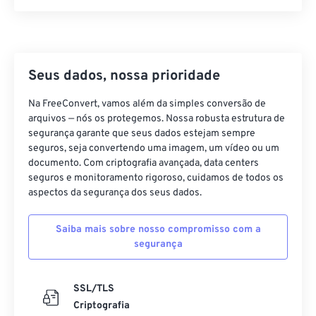
21
21
21
21
21
21
21
21
22
22
22
22
22
22
22
22
23
23
23
23
23
23
23
23
24
24
24
24
24
24
Seus dados, nossa prioridade
25
25
25
25
25
25
Na FreeConvert, vamos além da simples conversão de
arquivos — nós os protegemos. Nossa robusta estrutura de
26
26
26
26
26
26
segurança garante que seus dados estejam sempre
27
27
27
27
27
27
seguros, seja convertendo uma imagem, um vídeo ou um
documento. Com criptografia avançada, data centers
28
28
28
28
28
28
seguros e monitoramento rigoroso, cuidamos de todos os
29
29
29
29
29
29
aspectos da segurança dos seus dados.
30
30
30
30
30
30
Saiba mais sobre nosso compromisso com a
31
31
31
31
31
31
segurança
32
32
32
32
32
32
33
33
33
33
33
33
SSL/TLS
Criptografia
34
34
34
34
34
34