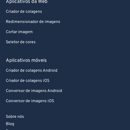
Aplicativos da Web
87
87
88
88
Criador de colagens
89
89
Redimensionador de imagens
90
90
Cortar imagem
91
91
Seletor de cores
92
92
Aplicativos móveis
93
93
94
94
Criador de colagens Android
95
95
Criador de colagens iOS
96
96
Conversor de imagens Android
97
97
Conversor de imagens iOS
98
98
Sobre nós
99
99
Blog