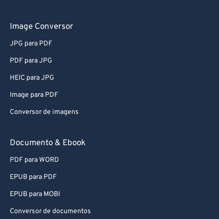
61
61
62
62
Image Conversor
63
63
JPG para PDF
64
64
PDF para JPG
65
65
HEIC para JPG
66
66
Image para PDF
67
67
Conversor de imagens
68
68
69
69
Documento & Ebook
70
70
PDF para WORD
71
71
EPUB para PDF
72
72
EPUB para MOBI
73
73
Conversor de documentos