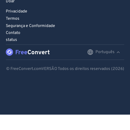
Doar
Privacidade
Termos
Segurança e Conformidade
Contato
status
Português
English
Deutsch
© FreeConvert.comVERSÃO Todos os direitos reservados (2026)
Español
Français
Português
Italiano
Dutch