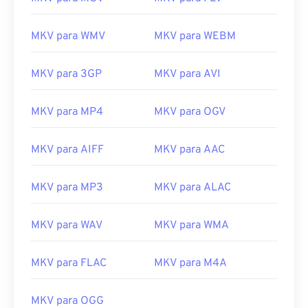
MKV para WMV
MKV para WEBM
00
00
00
00
00
00
00
00
MKV para 3GP
MKV para AVI
MKV para MP4
MKV para OGV
00
00
00
00
00
00
00
00
01
01
01
01
01
01
01
01
MKV para AIFF
MKV para AAC
02
02
02
02
02
02
02
02
MKV para MP3
MKV para ALAC
03
03
03
03
03
03
03
03
04
04
04
04
04
04
04
04
MKV para WAV
MKV para WMA
05
05
05
05
05
05
05
05
MKV para FLAC
MKV para M4A
06
06
06
06
06
06
06
06
07
07
07
07
07
07
07
07
MKV para OGG