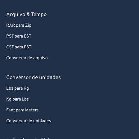
74
74
75
75
Arquivo & Tempo
76
76
RAR para Zip
77
77
PST para EST
78
78
CST para EST
79
79
Conversor de arquivo
80
80
81
81
Conversor de unidades
82
82
Lbs para Kg
83
83
Kg para Lbs
84
84
Feet para Meters
85
85
Conversor de unidades
86
86