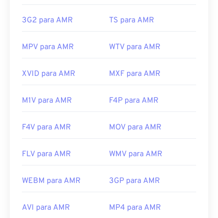
https://en.wikipedia.org/wiki/Matroska
Links úteis:
3G2 para AMR
TS para AMR
https://www.matroska.org/
https://en.wikipedia.org/wiki/Adaptive_Multi-
Rate_audio_codec
MPV para AMR
WTV para AMR
https://www.etsi.org/
XVID para AMR
MXF para AMR
M1V para AMR
F4P para AMR
F4V para AMR
MOV para AMR
FLV para AMR
WMV para AMR
WEBM para AMR
3GP para AMR
AVI para AMR
MP4 para AMR