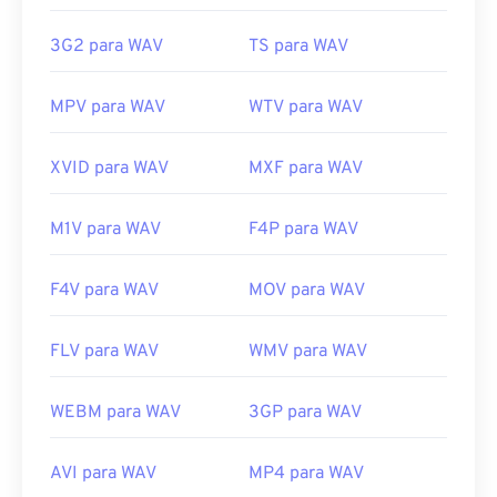
https://en.wikipedia.org/wiki/Matroska
Lançamento inicial:
1991
3G2 para WAV
TS para WAV
https://www.matroska.org/
Links úteis:
https://en.wikipedia.org/wiki/WAV
MPV para WAV
WTV para WAV
https://www.techopedia.com/definition/12636/wavefor
audio-wav
XVID para WAV
MXF para WAV
M1V para WAV
F4P para WAV
F4V para WAV
MOV para WAV
FLV para WAV
WMV para WAV
WEBM para WAV
3GP para WAV
AVI para WAV
MP4 para WAV