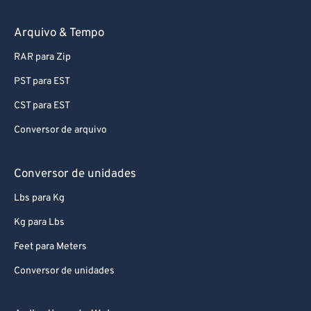
74
74
75
75
Arquivo & Tempo
76
76
RAR para Zip
77
77
PST para EST
78
78
CST para EST
79
79
Conversor de arquivo
80
80
81
81
Conversor de unidades
82
82
Lbs para Kg
83
83
Kg para Lbs
84
84
Feet para Meters
85
85
Conversor de unidades
86
86