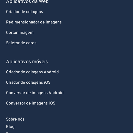
Aplicativos da Web
87
87
88
88
Criador de colagens
89
89
Redimensionador de imagens
90
90
Cortar imagem
91
91
Seletor de cores
92
92
Aplicativos móveis
93
93
94
94
Criador de colagens Android
95
95
Criador de colagens iOS
96
96
Conversor de imagens Android
97
97
Conversor de imagens iOS
98
98
Sobre nós
99
99
Blog