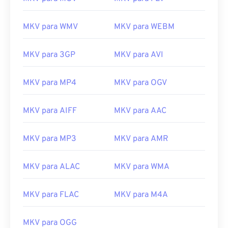
MKV para WMV
MKV para WEBM
00
00
00
00
00
00
00
00
MKV para 3GP
MKV para AVI
MKV para MP4
MKV para OGV
00
00
00
00
00
00
00
00
01
01
01
01
01
01
01
01
MKV para AIFF
MKV para AAC
02
02
02
02
02
02
02
02
MKV para MP3
MKV para AMR
03
03
03
03
03
03
03
03
04
04
04
04
04
04
04
04
MKV para ALAC
MKV para WMA
05
05
05
05
05
05
05
05
MKV para FLAC
MKV para M4A
06
06
06
06
06
06
06
06
07
07
07
07
07
07
07
07
MKV para OGG