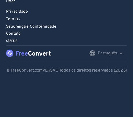
Doar
Privacidade
Termos
Segurança e Conformidade
Contato
status
Português
English
Deutsch
© FreeConvert.comVERSÃO Todos os direitos reservados (2026)
Español
Français
Português
Italiano
Dutch