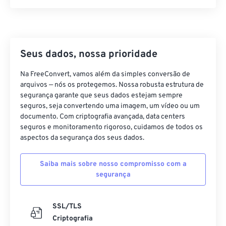
21
21
21
21
21
21
21
21
22
22
22
22
22
22
22
22
23
23
23
23
23
23
23
23
24
24
24
24
24
24
Seus dados, nossa prioridade
25
25
25
25
25
25
Na FreeConvert, vamos além da simples conversão de
arquivos — nós os protegemos. Nossa robusta estrutura de
26
26
26
26
26
26
segurança garante que seus dados estejam sempre
27
27
27
27
27
27
seguros, seja convertendo uma imagem, um vídeo ou um
documento. Com criptografia avançada, data centers
28
28
28
28
28
28
seguros e monitoramento rigoroso, cuidamos de todos os
29
29
29
29
29
29
aspectos da segurança dos seus dados.
30
30
30
30
30
30
Saiba mais sobre nosso compromisso com a
31
31
31
31
31
31
segurança
32
32
32
32
32
32
33
33
33
33
33
33
SSL/TLS
Criptografia
34
34
34
34
34
34