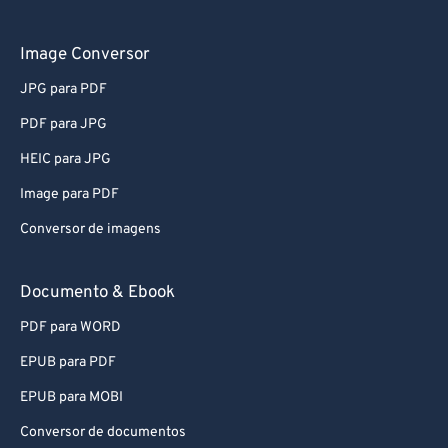
61
61
62
62
Image Conversor
63
63
JPG para PDF
64
64
PDF para JPG
65
65
HEIC para JPG
66
66
Image para PDF
67
67
Conversor de imagens
68
68
69
69
Documento & Ebook
70
70
PDF para WORD
71
71
EPUB para PDF
72
72
EPUB para MOBI
73
73
Conversor de documentos