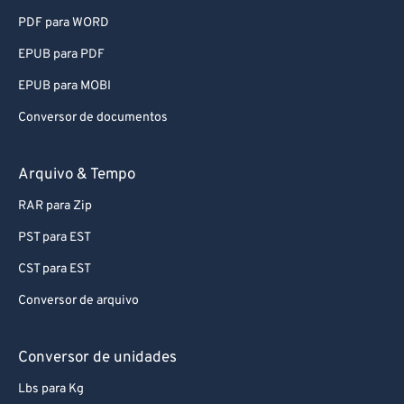
PDF para WORD
87
87
EPUB para PDF
88
88
89
89
EPUB para MOBI
90
90
Conversor de documentos
91
91
Arquivo & Tempo
92
92
RAR para Zip
93
93
PST para EST
94
94
CST para EST
95
95
96
96
Conversor de arquivo
97
97
Conversor de unidades
98
98
Lbs para Kg
99
99