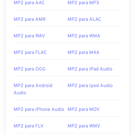
MP2 para AAC
MP2 para MP3
08
08
08
08
08
08
08
08
09
09
09
09
09
09
09
09
MP2 para AMR
MP2 para ALAC
10
10
10
10
10
10
10
10
MP2 para WAV
MP2 para WMA
11
11
11
11
11
11
11
11
12
12
12
12
12
12
12
12
MP2 para FLAC
MP2 para M4A
13
13
13
13
13
13
13
13
MP2 para OGG
MP2 para iPad Audio
14
14
14
14
14
14
14
14
15
15
15
15
15
15
15
15
MP2 para Android
MP2 para Ipod Audio
16
16
16
16
16
16
16
16
Audio
17
17
17
17
17
17
17
17
MP2 para iPhone Audio
MP2 para MOV
18
18
18
18
18
18
18
18
19
19
19
19
19
19
19
19
MP2 para FLV
MP2 para WMV
20
20
20
20
20
20
20
20