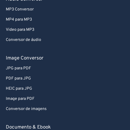
73
73
MP3 Conversor
74
74
75
75
MP4 para MP3
76
76
Video para MP3
77
77
Conversor de áudio
78
78
Image Conversor
79
79
JPG para PDF
80
80
PDF para JPG
81
81
82
82
HEIC para JPG
83
83
Image para PDF
84
84
Conversor de imagens
85
85
Documento & Ebook
86
86