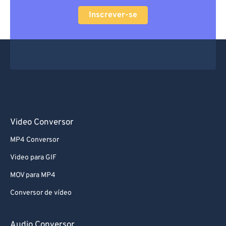
60
60
Inscrever-se
61
61
62
62
63
63
64
64
65
65
66
66
Video Conversor
67
67
68
68
MP4 Conversor
69
69
Video para GIF
70
70
MOV para MP4
71
71
Conversor de vídeo
72
72
Audio Conversor