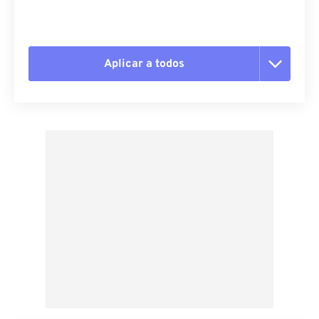
Aplicar a todos
Redefinir todas as opções
Aplicar a partir da predefinição
Salvar como predefinição