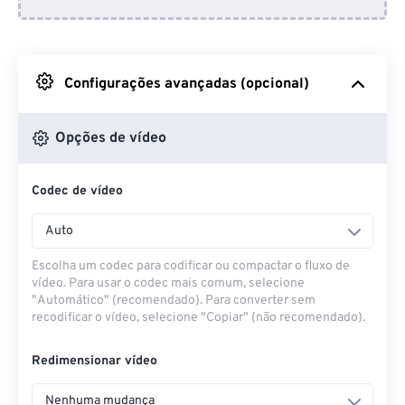
Do Dropbox
Do Google Drive
Configurações avançadas (opcional)
Do OneDrive
Opções de vídeo
Codec de vídeo
Da URL
Auto
Escolha um codec para codificar ou compactar o fluxo de
vídeo. Para usar o codec mais comum, selecione
"Automático" (recomendado). Para converter sem
recodificar o vídeo, selecione "Copiar" (não recomendado).
Redimensionar vídeo
Nenhuma mudança