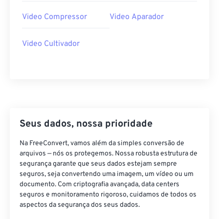
34
34
34
34
34
34
Video Compressor
Video Aparador
35
35
35
35
35
35
36
36
36
36
36
36
Video Cultivador
37
37
37
37
37
37
38
38
38
38
38
38
39
39
39
39
39
39
40
40
40
40
40
40
Seus dados, nossa prioridade
41
41
41
41
41
41
42
42
42
42
42
42
Na FreeConvert, vamos além da simples conversão de
arquivos — nós os protegemos. Nossa robusta estrutura de
43
43
43
43
43
43
segurança garante que seus dados estejam sempre
seguros, seja convertendo uma imagem, um vídeo ou um
44
44
44
44
44
44
documento. Com criptografia avançada, data centers
45
45
45
45
45
45
seguros e monitoramento rigoroso, cuidamos de todos os
aspectos da segurança dos seus dados.
46
46
46
46
46
46