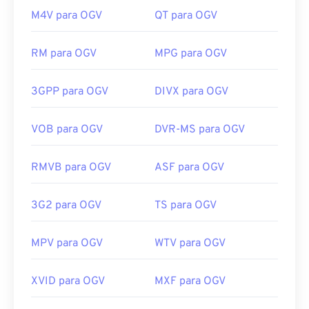
para Microsoft Windows e
o Elmedia
para Mac OS
Experts Group
M4V para OGV
QT para OGV
X.
Lançamento inicial:
1993
É possível reproduzir OGV em players baseados
no
RM para OGV
MPG para OGV
Windows Media Player
e
no DirectShow
, mas
Links úteis:
somente com o uso de um
filtro DirectShow
. Por
https://en.wikipedia.org/wiki/MPEG-
outro lado, se o player não for baseado no
3GPP para OGV
DIVX para OGV
1_Audio_Layer_II
DirectShow, o filtro não é necessário.
https://mpeg.chiariglione.org/standards/mpeg-
VOB para OGV
DVR-MS para OGV
Desenvolvido por:
Fundação Xiph.Org
1/audio
Lançamento inicial:
2017
RMVB para OGV
ASF para OGV
Links úteis:
https://en.wikipedia.org/wiki/Ogg
3G2 para OGV
TS para OGV
https://www.xiph.org/
MPV para OGV
WTV para OGV
XVID para OGV
MXF para OGV