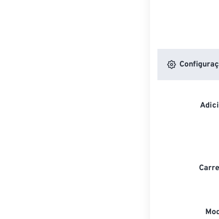
Configuraç
Adic
Carre
Mod