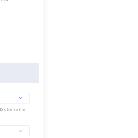
etade,
MS). Deixe em