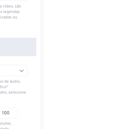
o vídeo, são
as legendas
ivadas ou
xo de áudio.
tico"
udio, selecione
volume,