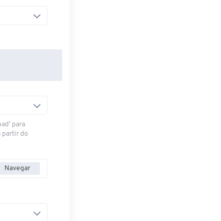
oad' para
 partir do
Navegar