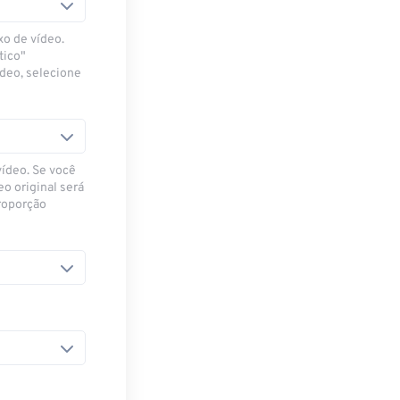
xo de vídeo.
tico"
ídeo, selecione
vídeo. Se você
eo original será
proporção