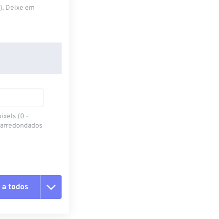
S). Deixe em
ixels (0 -
 arredondados
 a todos
 as opções
da predefinição