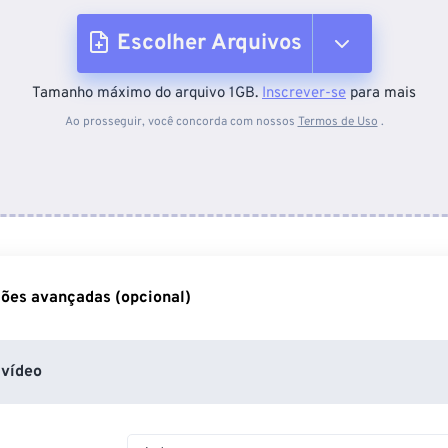
Escolher Arquivos
Tamanho máximo do arquivo 1GB.
Inscrever-se
para mais
Do dispositivo
Ao prosseguir, você concorda com nossos
Termos de Uso
.
Do Dropbox
Do Google Drive
ões avançadas (opcional)
Do OneDrive
vídeo
Da URL