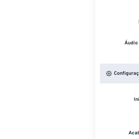
Áudio
Configuraç
In
Acab