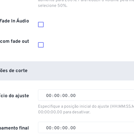
aumente para 200%. Para reduzir o volume pela m
selecione 50%.
Fade In Áudio
 com fade out
ões de corte
ício do ajuste
00
:
00
:
00
.
00
00
00
00
00
Especifique a posição inicial do ajuste (HH:MM:SS.
00:00:00.00 para desativar.
01
01
01
01
02
02
02
02
amento final
00
:
00
:
00
.
00