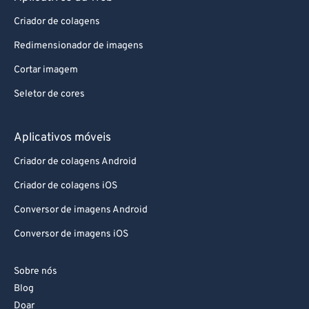
82
82
Criador de colagens
83
83
Redimensionador de imagens
84
84
Cortar imagem
85
85
86
86
Seletor de cores
87
87
Aplicativos móveis
88
88
Criador de colagens Android
89
89
Criador de colagens iOS
90
90
Conversor de imagens Android
91
91
Conversor de imagens iOS
92
92
93
93
Sobre nós
94
94
Blog
95
95
Doar