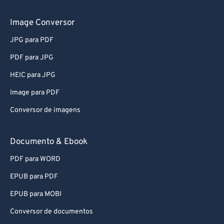
56
56
56
56
56
56
Image Conversor
57
57
57
57
57
57
58
58
58
58
58
58
JPG para PDF
59
59
59
59
59
59
PDF para JPG
60
60
HEIC para JPG
61
61
Image para PDF
62
62
Conversor de imagens
63
63
Documento & Ebook
64
64
65
65
PDF para WORD
66
66
EPUB para PDF
67
67
EPUB para MOBI
68
68
Conversor de documentos