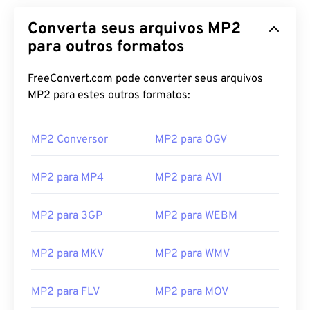
Converta seus arquivos MP2
para outros formatos
FreeConvert.com pode converter seus arquivos
MP2 para estes outros formatos:
MP2 Conversor
MP2 para OGV
MP2 para MP4
MP2 para AVI
00
00
00
00
00
00
00
00
MP2 para 3GP
MP2 para WEBM
00
00
00
00
00
00
00
00
MP2 para MKV
MP2 para WMV
01
01
01
01
01
01
01
01
02
02
02
02
02
02
02
02
MP2 para FLV
MP2 para MOV