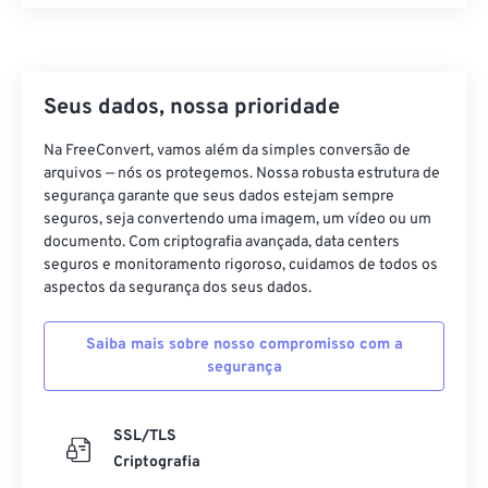
17
17
17
17
17
17
17
17
18
18
18
18
18
18
18
18
Seus dados, nossa prioridade
19
19
19
19
19
19
19
19
20
20
20
20
20
20
20
20
Na FreeConvert, vamos além da simples conversão de
arquivos — nós os protegemos. Nossa robusta estrutura de
21
21
21
21
21
21
21
21
segurança garante que seus dados estejam sempre
22
22
22
22
22
22
22
22
seguros, seja convertendo uma imagem, um vídeo ou um
documento. Com criptografia avançada, data centers
23
23
23
23
23
23
23
23
seguros e monitoramento rigoroso, cuidamos de todos os
aspectos da segurança dos seus dados.
24
24
24
24
24
24
25
25
25
25
25
25
Saiba mais sobre nosso compromisso com a
26
26
26
26
26
26
segurança
27
27
27
27
27
27
SSL/TLS
28
28
28
28
28
28
Criptografia
29
29
29
29
29
29