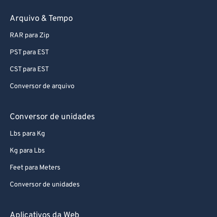
69
69
Arquivo & Tempo
70
70
RAR para Zip
71
71
72
72
PST para EST
73
73
CST para EST
74
74
Conversor de arquivo
75
75
Conversor de unidades
76
76
Lbs para Kg
77
77
Kg para Lbs
78
78
79
79
Feet para Meters
80
80
Conversor de unidades
81
81
Aplicativos da Web