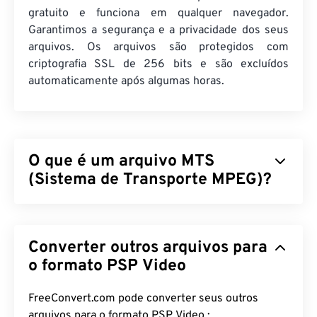
gratuito e funciona em qualquer navegador.
Garantimos a segurança e a privacidade dos seus
arquivos. Os arquivos são protegidos com
criptografia SSL de 256 bits e são excluídos
automaticamente após algumas horas.
O que é um arquivo MTS
(Sistema de Transporte MPEG)?
O Sistema de Transporte MPEG (MTS) é o tipo de
arquivo que as filmadoras
de alta definição (HD)
Converter outros arquivos para
produzem ao capturar vídeo e áudio.
A Sony
e
a
Panasonic
desenvolveram o MTS, mas
o formato PSP Video
a Canon
,
a
JVC
e outras filmadoras também criam arquivos
MTS. Esse tipo de arquivo também é compatível
FreeConvert.com pode converter seus outros
com
Blu-ray
, e outra designação para MTS é
arquivos para o formato PSP Video :