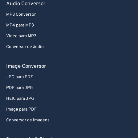
68
68
Audio Conversor
69
69
MP3 Conversor
70
70
MP4 para MP3
71
71
Video para MP3
72
72
Conversor de áudio
73
73
Image Conversor
74
74
75
75
JPG para PDF
76
76
PDF para JPG
77
77
HEIC para JPG
78
78
Image para PDF
79
79
Conversor de imagens
80
80