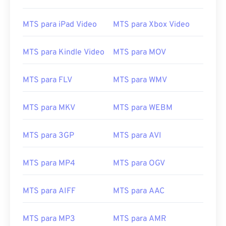
02
02
02
02
02
02
02
02
03
03
03
03
03
03
03
03
MTS para iPad Video
MTS para Xbox Video
04
04
04
04
04
04
04
04
MTS para Kindle Video
MTS para MOV
05
05
05
05
05
05
05
05
06
06
06
06
06
06
06
06
MTS para FLV
MTS para WMV
07
07
07
07
07
07
07
07
08
08
08
08
08
08
08
08
MTS para MKV
MTS para WEBM
09
09
09
09
09
09
09
09
MTS para 3GP
MTS para AVI
10
10
10
10
10
10
10
10
11
11
11
11
11
11
11
11
MTS para MP4
MTS para OGV
12
12
12
12
12
12
12
12
MTS para AIFF
MTS para AAC
13
13
13
13
13
13
13
13
14
14
14
14
14
14
14
14
MTS para MP3
MTS para AMR