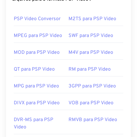
Advanced Video Coding High Definition (
AVCHD
).
PSP Video Conversor
M2TS para PSP Video
Como abrir um arquivo MTS?
MTS é um tipo de arquivo padrão e comum para
MPEG para PSP Video
SWF para PSP Video
filmadoras e Blu-ray. Portanto, basta clicar duas
vezes no arquivo para abri-lo em praticamente
MOD para PSP Video
M4V para PSP Video
qualquer sistema operacional, incluindo
dispositivos móveis. Exemplos de programas que
QT para PSP Video
RM para PSP Video
permitem a reprodução de MTS são
o Windows
Media Player
,
o Final Cut Pro da Apple
e
o VLC
media player
.
MPG para PSP Video
3GPP para PSP Video
Às vezes, os arquivos MTS são grandes, o que os
torna difíceis de gerenciar e armazenar. Para
DIVX para PSP Video
VOB para PSP Video
reduzir o tamanho do arquivo, basta convertê-lo
para MP4.
O Cnet.com
lista diversas opções de
DVR-MS para PSP
RMVB para PSP Video
conversores de arquivos para download.
Video
Desenvolvido por:
Panasonic
e
Sony