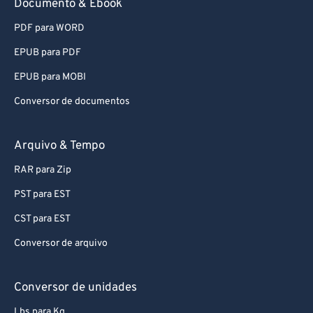
Documento & Ebook
81
81
82
82
PDF para WORD
83
83
EPUB para PDF
84
84
EPUB para MOBI
85
85
Conversor de documentos
86
86
Arquivo & Tempo
87
87
88
88
RAR para Zip
89
89
PST para EST
90
90
CST para EST
91
91
Conversor de arquivo
92
92
Conversor de unidades
93
93
Lbs para Kg