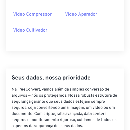
29
29
29
29
29
29
Video Compressor
Video Aparador
30
30
30
30
30
30
31
31
31
31
31
31
Video Cultivador
32
32
32
32
32
32
33
33
33
33
33
33
34
34
34
34
34
34
35
35
35
35
35
35
Seus dados, nossa prioridade
36
36
36
36
36
36
37
37
37
37
37
37
Na FreeConvert, vamos além da simples conversão de
arquivos — nós os protegemos. Nossa robusta estrutura de
38
38
38
38
38
38
segurança garante que seus dados estejam sempre
39
39
39
39
39
39
seguros, seja convertendo uma imagem, um vídeo ou um
documento. Com criptografia avançada, data centers
40
40
40
40
40
40
seguros e monitoramento rigoroso, cuidamos de todos os
aspectos da segurança dos seus dados.
41
41
41
41
41
41