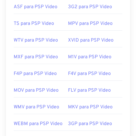
ASF para PSP Video
3G2 para PSP Video
Lançamento inicial:
2006
Links úteis:
TS para PSP Video
MPV para PSP Video
https://en.wikipedia.org/wiki/.m2ts
http://www.blu-raydisc.com/en/languagetest.aspx
WTV para PSP Video
XVID para PSP Video
MXF para PSP Video
M1V para PSP Video
F4P para PSP Video
F4V para PSP Video
MOV para PSP Video
FLV para PSP Video
WMV para PSP Video
MKV para PSP Video
WEBM para PSP Video
3GP para PSP Video