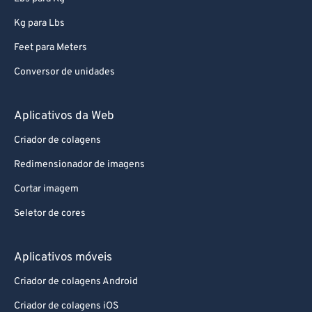
94
94
95
95
Kg para Lbs
96
96
Feet para Meters
97
97
Conversor de unidades
98
98
Aplicativos da Web
99
99
Criador de colagens
Redimensionador de imagens
Cortar imagem
Seletor de cores
Aplicativos móveis
Criador de colagens Android
Criador de colagens iOS