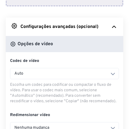
Do Dropbox
Do Google Drive
Configurações avançadas (opcional)
Do OneDrive
Opções de vídeo
Codec de vídeo
Da URL
Auto
Escolha um codec para codificar ou compactar o fluxo de
vídeo. Para usar o codec mais comum, selecione
"Automático" (recomendado). Para converter sem
recodificar o vídeo, selecione "Copiar" (não recomendado).
Redimensionar vídeo
Nenhuma mudança