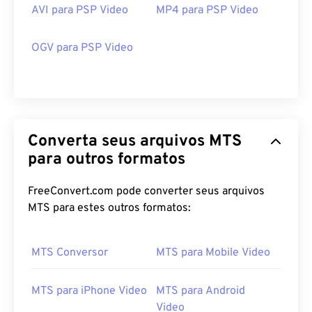
AVI para PSP Video
MP4 para PSP Video
OGV para PSP Video
Converta seus arquivos MTS
para outros formatos
FreeConvert.com pode converter seus arquivos
MTS para estes outros formatos:
00
00
00
00
00
00
00
00
MTS Conversor
MTS para Mobile Video
00
00
00
00
00
00
00
00
MTS para iPhone Video
MTS para Android
01
01
01
01
01
01
01
01
Video