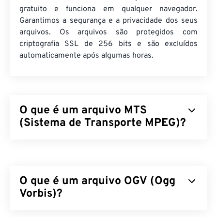
gratuito e funciona em qualquer navegador.
Garantimos a segurança e a privacidade dos seus
arquivos. Os arquivos são protegidos com
criptografia SSL de 256 bits e são excluídos
automaticamente após algumas horas.
O que é um arquivo MTS
(Sistema de Transporte MPEG)?
O Sistema de Transporte MPEG (MTS) é o tipo de
arquivo que as filmadoras
de alta definição (HD)
produzem ao capturar vídeo e áudio.
A Sony
e
a
O que é um arquivo OGV (Ogg
Panasonic
desenvolveram o MTS, mas
a Canon
,
a
JVC
Vorbis)?
e outras filmadoras também criam arquivos
MTS. Esse tipo de arquivo também é compatível
com
Blu-ray
, e outra designação para MTS é
Ogg Vorbis (OGV) é um formato e codec de