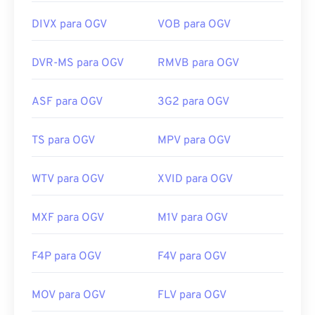
somente com o uso de um
filtro DirectShow
. Por
Lançamento inicial:
2006
outro lado, se o player não for baseado no
DIVX para OGV
VOB para OGV
DirectShow, o filtro não é necessário.
Links úteis:
DVR-MS para OGV
RMVB para OGV
Desenvolvido por:
Fundação Xiph.Org
https://en.wikipedia.org/wiki/.m2ts
Lançamento inicial:
2017
http://www.blu-raydisc.com/en/languagetest.aspx
ASF para OGV
3G2 para OGV
Links úteis:
https://en.wikipedia.org/wiki/Ogg
TS para OGV
MPV para OGV
https://www.xiph.org/
WTV para OGV
XVID para OGV
MXF para OGV
M1V para OGV
F4P para OGV
F4V para OGV
MOV para OGV
FLV para OGV