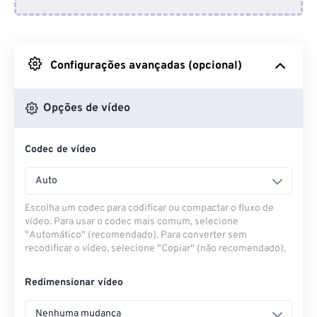
Do Dropbox
Do Google Drive
Configurações avançadas (opcional)
Do OneDrive
Opções de vídeo
Codec de vídeo
Da URL
Auto
Escolha um codec para codificar ou compactar o fluxo de
vídeo. Para usar o codec mais comum, selecione
"Automático" (recomendado). Para converter sem
recodificar o vídeo, selecione "Copiar" (não recomendado).
Redimensionar vídeo
Nenhuma mudança