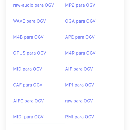
raw-audio para OGV
MP2 para OGV
WAVE para OGV
OGA para OGV
M4B para OGV
APE para OGV
OPUS para OGV
M4R para OGV
MID para OGV
AIF para OGV
CAF para OGV
MP1 para OGV
AIFC para OGV
raw para OGV
00
00
00
00
00
00
00
00
MIDI para OGV
RMI para OGV