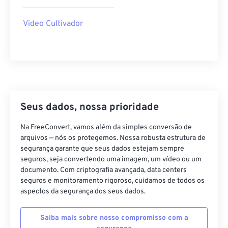
40
40
40
40
40
40
Video Cultivador
41
41
41
41
41
41
42
42
42
42
42
42
43
43
43
43
43
43
44
44
44
44
44
44
45
45
45
45
45
45
Seus dados, nossa prioridade
46
46
46
46
46
46
Na FreeConvert, vamos além da simples conversão de
47
47
47
47
47
47
arquivos — nós os protegemos. Nossa robusta estrutura de
segurança garante que seus dados estejam sempre
48
48
48
48
48
48
seguros, seja convertendo uma imagem, um vídeo ou um
49
49
49
49
49
49
documento. Com criptografia avançada, data centers
seguros e monitoramento rigoroso, cuidamos de todos os
50
50
50
50
50
50
aspectos da segurança dos seus dados.
51
51
51
51
51
51
Saiba mais sobre nosso compromisso com a
52
52
52
52
52
52