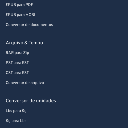
92
92
EPUB para PDF
93
93
EPUB para MOBI
94
94
Conversor de documentos
95
95
96
96
Arquivo & Tempo
97
97
RAR para Zip
98
98
PST para EST
99
99
CST para EST
Conversor de arquivo
Conversor de unidades
Lbs para Kg
Kg para Lbs