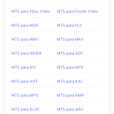
13
13
13
13
13
13
13
13
14
14
14
14
14
14
14
14
MTS para Xbox Video
MTS para Kindle Video
15
15
15
15
15
15
15
15
MTS para MOV
MTS para FLV
16
16
16
16
16
16
16
16
17
17
17
17
17
17
17
17
MTS para WMV
MTS para MKV
18
18
18
18
18
18
18
18
19
19
19
19
19
19
19
19
MTS para WEBM
MTS para 3GP
20
20
20
20
20
20
20
20
MTS para AVI
MTS para MP4
21
21
21
21
21
21
21
21
22
22
22
22
22
22
22
22
MTS para AIFF
MTS para AAC
23
23
23
23
23
23
23
23
MTS para MP3
MTS para AMR
24
24
24
24
24
24
25
25
25
25
25
25
MTS para ALAC
MTS para WAV
26
26
26
26
26
26