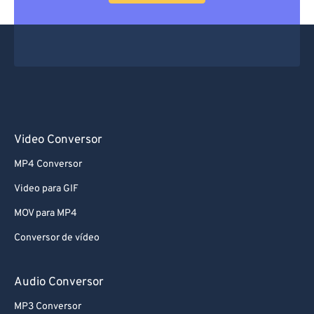
66
66
67
67
68
68
69
69
70
70
71
71
Video Conversor
72
72
MP4 Conversor
73
73
Video para GIF
74
74
MOV para MP4
75
75
Conversor de vídeo
76
76
77
77
Audio Conversor
78
78
MP3 Conversor