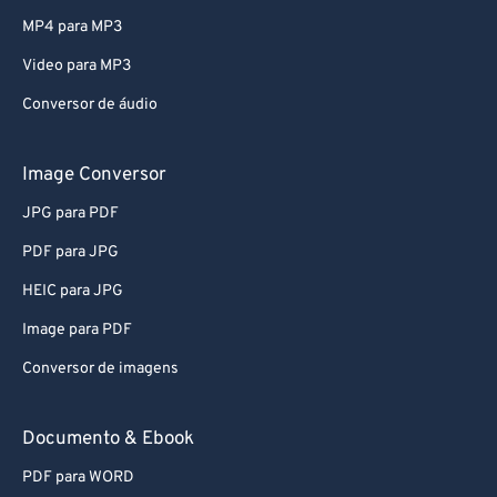
79
79
MP4 para MP3
80
80
Video para MP3
81
81
Conversor de áudio
82
82
83
83
Image Conversor
84
84
JPG para PDF
85
85
PDF para JPG
86
86
HEIC para JPG
87
87
Image para PDF
88
88
Conversor de imagens
89
89
90
90
Documento & Ebook
91
91
PDF para WORD