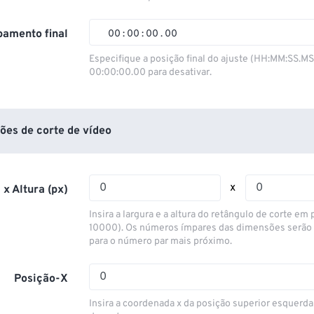
01
01
01
01
02
02
02
02
amento final
00
:
00
:
00
.
00
03
03
03
03
00
00
00
00
Especifique a posição final do ajuste (HH:MM:SS.M
00:00:00.00 para desativar.
04
04
04
04
01
01
01
01
05
05
05
05
02
02
02
02
06
06
06
06
03
03
03
03
ões de corte de vídeo
07
07
07
07
04
04
04
04
08
08
08
08
05
05
05
05
x
 x Altura (px)
09
09
09
09
06
06
06
06
Insira a largura e a altura do retângulo de corte em p
10
10
10
10
07
07
07
07
10000). Os números ímpares das dimensões serão
para o número par mais próximo.
11
11
11
11
08
08
08
08
12
12
12
12
09
09
09
09
Posição-X
13
13
13
13
10
10
10
10
Insira a coordenada x da posição superior esquerda