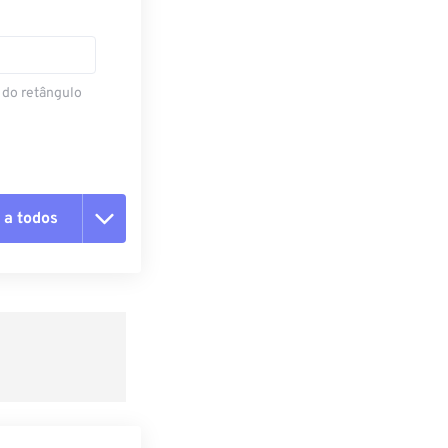
 do retângulo
 a todos
 as opções
da predefinição
definição