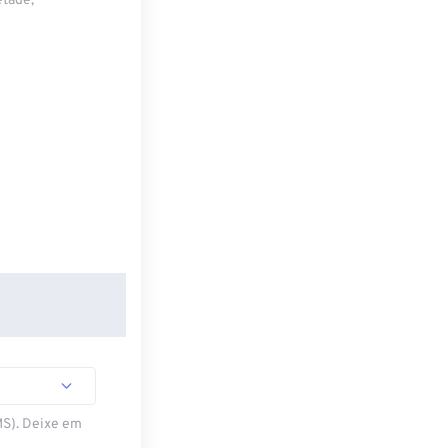
etade,
MS). Deixe em