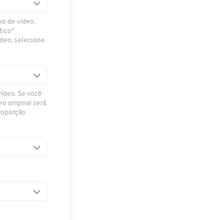
xo de vídeo.
tico"
ídeo, selecione
vídeo. Se você
eo original será
proporção