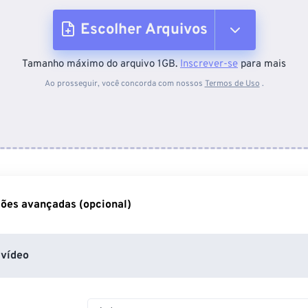
Escolher Arquivos
Tamanho máximo do arquivo 1GB.
Inscrever-se
para mais
Do dispositivo
Ao prosseguir, você concorda com nossos
Termos de Uso
.
Do Dropbox
Do Google Drive
ões avançadas (opcional)
Do OneDrive
vídeo
Da URL