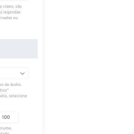
o vídeo, são
as legendas
ivadas ou
xo de áudio.
tico"
udio, selecione
volume,