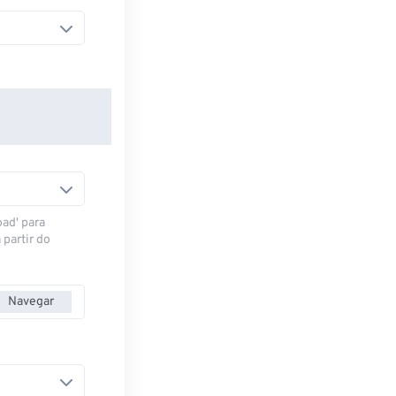
oad' para
 partir do
Navegar