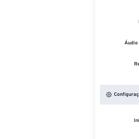
Áudio
R
Configuraç
In