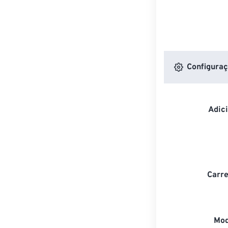
Configuraç
Adic
Carre
Mod