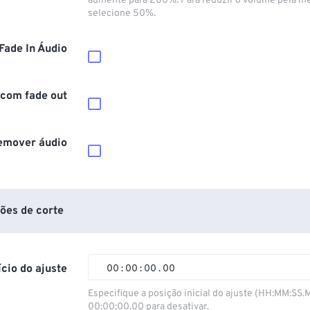
aumente para 200%. Para reduzir o volume pela m
selecione 50%.
Fade In Áudio
 com fade out
emover áudio
ões de corte
ício do ajuste
00
:
00
:
00
.
00
00
00
00
00
Especifique a posição inicial do ajuste (HH:MM:SS.
00:00:00.00 para desativar.