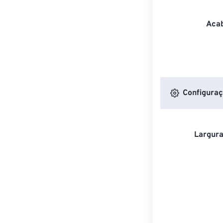
Acab
Configuraç
Largura