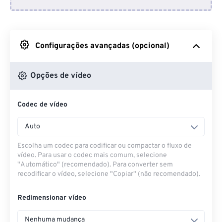
Do Dropbox
Do Google Drive
Configurações avançadas (opcional)
Do OneDrive
Opções de vídeo
Codec de vídeo
Da URL
Auto
Escolha um codec para codificar ou compactar o fluxo de
vídeo. Para usar o codec mais comum, selecione
"Automático" (recomendado). Para converter sem
recodificar o vídeo, selecione "Copiar" (não recomendado).
Redimensionar vídeo
Nenhuma mudança