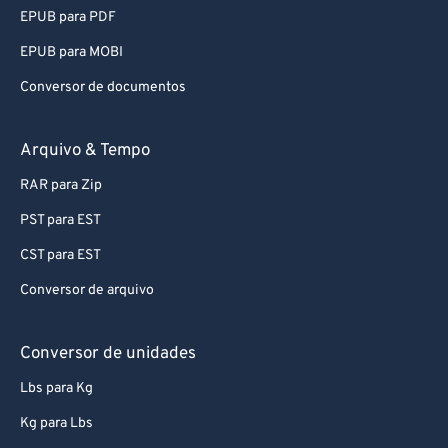
92
92
EPUB para PDF
93
93
EPUB para MOBI
94
94
Conversor de documentos
95
95
96
96
Arquivo & Tempo
97
97
RAR para Zip
98
98
PST para EST
99
99
CST para EST
Conversor de arquivo
Conversor de unidades
Lbs para Kg
Kg para Lbs