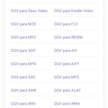
13
13
13
13
13
13
13
13
14
14
14
14
14
14
14
14
OGV para Xbox Video
OGV para Kindle Video
15
15
15
15
15
15
15
15
OGV para MOV
OGV para FLV
16
16
16
16
16
16
16
16
17
17
17
17
17
17
17
17
OGV para MKV
OGV para WEBM
18
18
18
18
18
18
18
18
19
19
19
19
19
19
19
19
OGV para 3GP
OGV para AVI
20
20
20
20
20
20
20
20
OGV para MP4
OGV para AIFF
21
21
21
21
21
21
21
21
22
22
22
22
22
22
22
22
OGV para AAC
OGV para MP3
23
23
23
23
23
23
23
23
OGV para AMR
OGV para ALAC
24
24
24
24
24
24
25
25
25
25
25
25
OGV para WAV
OGV para WMA
26
26
26
26
26
26