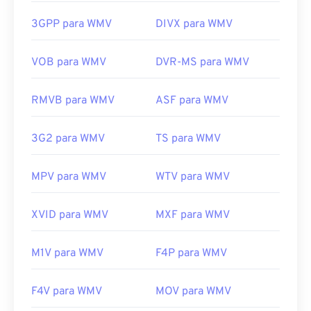
WMV também é fácil de converter para outros tipos
Links úteis:
de arquivo de vídeo. No entanto, lembre-se de que
3GPP para WMV
DIVX para WMV
https://en.wikipedia.org/wiki/Ogg
o processo de conversão pode causar perda de
https://www.xiph.org/
qualidade da imagem. Se precisar de uma
VOB para WMV
DVR-MS para WMV
conversão,
o HandBrake
é uma ferramenta gratuita
e de código aberto para converter arquivos WMV.
RMVB para WMV
ASF para WMV
Desenvolvido por:
Microsoft
Lançamento inicial:
1999
3G2 para WMV
TS para WMV
Links úteis:
MPV para WMV
WTV para WMV
https://en.wikipedia.org/wiki/Windows_Media_Video
https://en.wikipedia.org/wiki/Advanced_Systems_Form
XVID para WMV
MXF para WMV
M1V para WMV
F4P para WMV
F4V para WMV
MOV para WMV