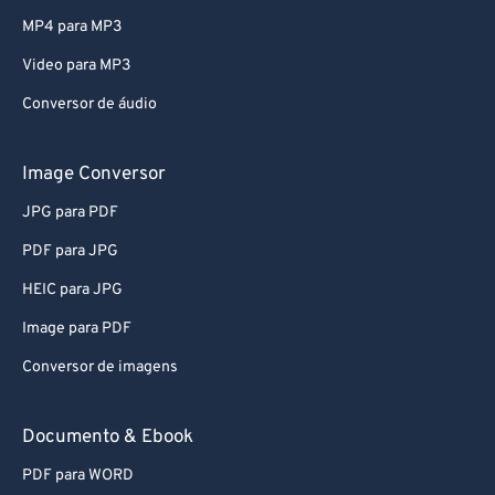
79
79
MP4 para MP3
80
80
Video para MP3
81
81
Conversor de áudio
82
82
83
83
Image Conversor
84
84
JPG para PDF
85
85
PDF para JPG
86
86
HEIC para JPG
87
87
Image para PDF
88
88
Conversor de imagens
89
89
90
90
Documento & Ebook
91
91
PDF para WORD