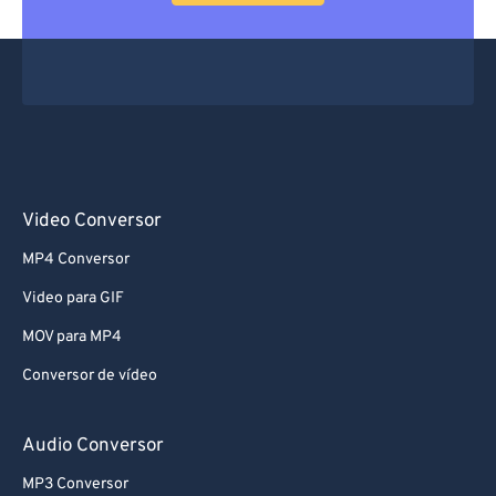
66
66
67
67
68
68
69
69
70
70
71
71
Video Conversor
72
72
MP4 Conversor
73
73
Video para GIF
74
74
MOV para MP4
75
75
Conversor de vídeo
76
76
77
77
Audio Conversor
78
78
MP3 Conversor