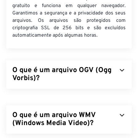
gratuito e funciona em qualquer navegador.
Garantimos a segurança e a privacidade dos seus
arquivos. Os arquivos são protegidos com
criptografia SSL de 256 bits e são excluídos
automaticamente após algumas horas.
O que é um arquivo OGV (Ogg
Vorbis)?
Ogg Vorbis (OGV) é um formato e codec de
contêiner multimídia gratuito, de código aberto e
não patenteado. Faz parte da família de formatos e
O que é um arquivo WMV
codecs Ogg, desenvolvida pela
Fundação Xiph.Org,
uma organização sem fins lucrativos, para competir
(Windows Media Video)?
com
codecs patenteados
. O OGV pode
multiplexar
por divisão de tempo (TDM)
áudio, vídeo, texto
O Windows Media Video (WMV) é um formato de