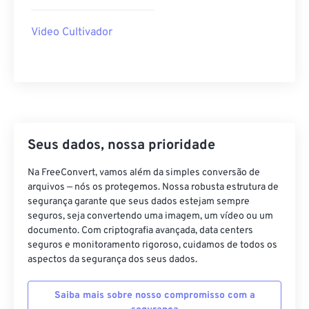
40
40
40
40
40
40
Video Cultivador
41
41
41
41
41
41
42
42
42
42
42
42
43
43
43
43
43
43
44
44
44
44
44
44
45
45
45
45
45
45
Seus dados, nossa prioridade
46
46
46
46
46
46
Na FreeConvert, vamos além da simples conversão de
47
47
47
47
47
47
arquivos — nós os protegemos. Nossa robusta estrutura de
segurança garante que seus dados estejam sempre
48
48
48
48
48
48
seguros, seja convertendo uma imagem, um vídeo ou um
49
49
49
49
49
49
documento. Com criptografia avançada, data centers
seguros e monitoramento rigoroso, cuidamos de todos os
50
50
50
50
50
50
aspectos da segurança dos seus dados.
51
51
51
51
51
51
Saiba mais sobre nosso compromisso com a
52
52
52
52
52
52