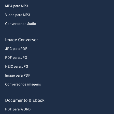
79
79
MP4 para MP3
80
80
Video para MP3
81
81
Conversor de áudio
82
82
83
83
Image Conversor
84
84
JPG para PDF
85
85
PDF para JPG
86
86
HEIC para JPG
87
87
Image para PDF
88
88
Conversor de imagens
89
89
90
90
Documento & Ebook
91
91
PDF para WORD