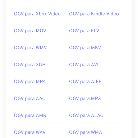
13
13
13
13
13
13
13
13
14
14
14
14
14
14
14
14
OGV para Xbox Video
OGV para Kindle Video
15
15
15
15
15
15
15
15
OGV para MOV
OGV para FLV
16
16
16
16
16
16
16
16
17
17
17
17
17
17
17
17
OGV para WMV
OGV para MKV
18
18
18
18
18
18
18
18
19
19
19
19
19
19
19
19
OGV para 3GP
OGV para AVI
20
20
20
20
20
20
20
20
OGV para MP4
OGV para AIFF
21
21
21
21
21
21
21
21
22
22
22
22
22
22
22
22
OGV para AAC
OGV para MP3
23
23
23
23
23
23
23
23
OGV para AMR
OGV para ALAC
24
24
24
24
24
24
25
25
25
25
25
25
OGV para WAV
OGV para WMA
26
26
26
26
26
26