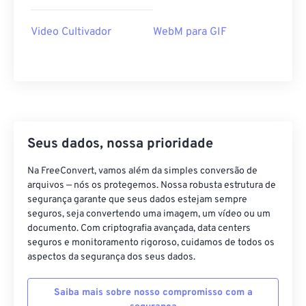
40
40
40
40
40
40
Video Cultivador
WebM para GIF
41
41
41
41
41
41
42
42
42
42
42
42
43
43
43
43
43
43
44
44
44
44
44
44
45
45
45
45
45
45
Seus dados, nossa prioridade
46
46
46
46
46
46
Na FreeConvert, vamos além da simples conversão de
47
47
47
47
47
47
arquivos — nós os protegemos. Nossa robusta estrutura de
segurança garante que seus dados estejam sempre
48
48
48
48
48
48
seguros, seja convertendo uma imagem, um vídeo ou um
49
49
49
49
49
49
documento. Com criptografia avançada, data centers
seguros e monitoramento rigoroso, cuidamos de todos os
50
50
50
50
50
50
aspectos da segurança dos seus dados.
51
51
51
51
51
51
Saiba mais sobre nosso compromisso com a
52
52
52
52
52
52