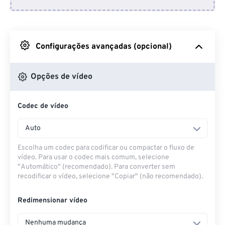
Do Dropbox
Do Google Drive
Configurações avançadas (opcional)
Do OneDrive
Opções de vídeo
Codec de vídeo
Da URL
Auto
Escolha um codec para codificar ou compactar o fluxo de
vídeo. Para usar o codec mais comum, selecione
"Automático" (recomendado). Para converter sem
recodificar o vídeo, selecione "Copiar" (não recomendado).
Redimensionar vídeo
Nenhuma mudança