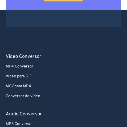
66
66
67
67
68
68
69
69
70
70
71
71
Video Conversor
72
72
MP4 Conversor
73
73
Video para GIF
74
74
MOV para MP4
75
75
Conversor de vídeo
76
76
77
77
Audio Conversor
78
78
MP3 Conversor