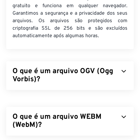
gratuito e funciona em qualquer navegador.
Garantimos a segurança e a privacidade dos seus
arquivos. Os arquivos são protegidos com
criptografia SSL de 256 bits e são excluídos
automaticamente após algumas horas.
O que é um arquivo OGV (Ogg
Vorbis)?
Ogg Vorbis (OGV) é um formato e codec de
contêiner multimídia gratuito, de código aberto e
não patenteado. Faz parte da família de formatos e
O que é um arquivo WEBM
codecs Ogg, desenvolvida pela
Fundação Xiph.Org,
uma organização sem fins lucrativos, para competir
(WebM)?
com
codecs patenteados
. O OGV pode
multiplexar
por divisão de tempo (TDM)
áudio, vídeo, texto
O WebM (WEBM) é um contêiner de arquivos
com