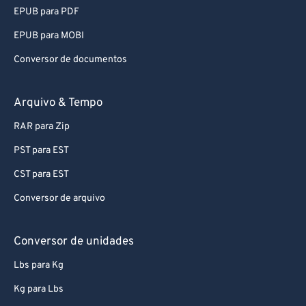
92
92
EPUB para PDF
93
93
EPUB para MOBI
94
94
Conversor de documentos
95
95
96
96
Arquivo & Tempo
97
97
RAR para Zip
98
98
PST para EST
99
99
CST para EST
Conversor de arquivo
Conversor de unidades
Lbs para Kg
Kg para Lbs