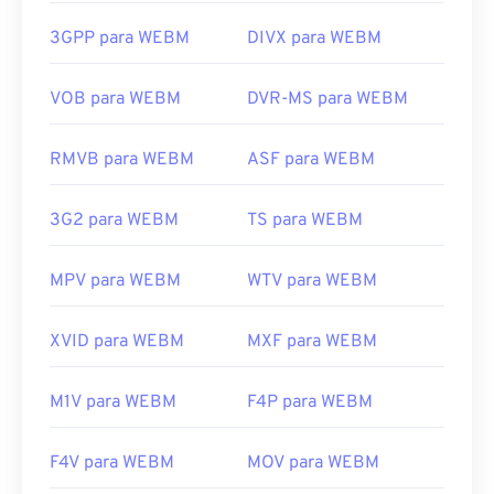
separadamente. No entanto, a maioria dos
Links úteis:
navegadores suporta arquivos WEBM.
3GPP para WEBM
DIVX para WEBM
https://en.wikipedia.org/wiki/Ogg
Desenvolvido por:
Google
;
CoreCodec, Inc.
https://www.xiph.org/
VOB para WEBM
DVR-MS para WEBM
Lançamento inicial:
2010
Links úteis:
RMVB para WEBM
ASF para WEBM
https://en.wikipedia.org/wiki/WebM
3G2 para WEBM
TS para WEBM
https://tools.google.com/dlpage/webmmf/
MPV para WEBM
WTV para WEBM
XVID para WEBM
MXF para WEBM
M1V para WEBM
F4P para WEBM
F4V para WEBM
MOV para WEBM