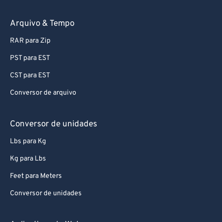
74
74
75
75
Arquivo & Tempo
76
76
RAR para Zip
77
77
PST para EST
78
78
CST para EST
79
79
Conversor de arquivo
80
80
81
81
Conversor de unidades
82
82
Lbs para Kg
83
83
Kg para Lbs
84
84
Feet para Meters
85
85
Conversor de unidades
86
86