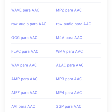
ISO/IEC
Lançamento inicial:
1997
WAVE para AAC
MP2 para AAC
Links úteis:
raw-audio para AAC
raw-audio para AAC
https://en.wikipedia.org/wiki/Advanced_Audio_Coding
https://www.iso.org/standard/43345.html?
OGG para AAC
M4A para AAC
browse=tc
FLAC para AAC
WMA para AAC
WAV para AAC
ALAC para AAC
AMR para AAC
MP3 para AAC
AIFF para AAC
MP4 para AAC
AVI para AAC
3GP para AAC