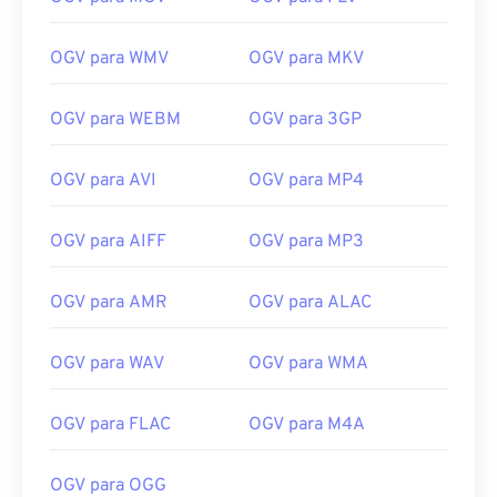
OGV para WMV
OGV para MKV
00
00
00
00
00
00
00
00
OGV para WEBM
OGV para 3GP
OGV para AVI
OGV para MP4
00
00
00
00
00
00
00
00
01
01
01
01
01
01
01
01
OGV para AIFF
OGV para MP3
02
02
02
02
02
02
02
02
OGV para AMR
OGV para ALAC
03
03
03
03
03
03
03
03
04
04
04
04
04
04
04
04
OGV para WAV
OGV para WMA
05
05
05
05
05
05
05
05
OGV para FLAC
OGV para M4A
06
06
06
06
06
06
06
06
07
07
07
07
07
07
07
07
OGV para OGG