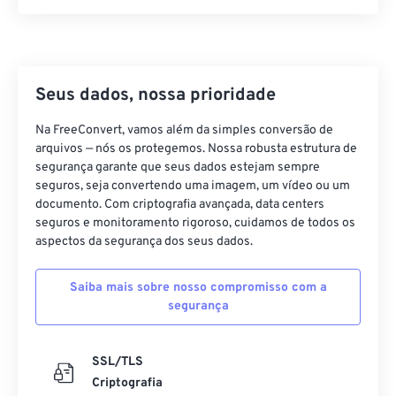
21
21
21
21
21
21
21
21
22
22
22
22
22
22
22
22
23
23
23
23
23
23
23
23
24
24
24
24
24
24
Seus dados, nossa prioridade
25
25
25
25
25
25
Na FreeConvert, vamos além da simples conversão de
arquivos — nós os protegemos. Nossa robusta estrutura de
26
26
26
26
26
26
segurança garante que seus dados estejam sempre
27
27
27
27
27
27
seguros, seja convertendo uma imagem, um vídeo ou um
documento. Com criptografia avançada, data centers
28
28
28
28
28
28
seguros e monitoramento rigoroso, cuidamos de todos os
29
29
29
29
29
29
aspectos da segurança dos seus dados.
30
30
30
30
30
30
Saiba mais sobre nosso compromisso com a
31
31
31
31
31
31
segurança
32
32
32
32
32
32
33
33
33
33
33
33
SSL/TLS
Criptografia
34
34
34
34
34
34