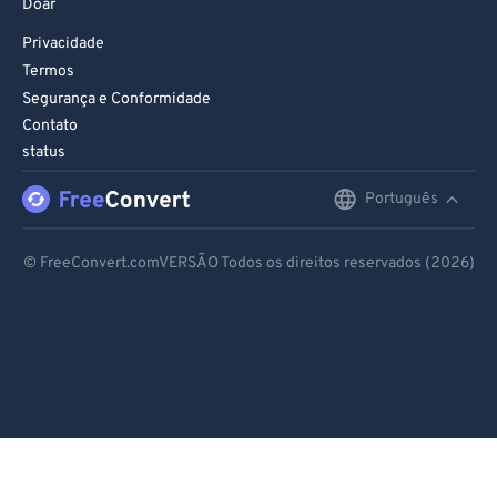
Doar
Privacidade
Termos
Segurança e Conformidade
Contato
status
Português
English
Deutsch
© FreeConvert.comVERSÃO Todos os direitos reservados (2026)
Español
Français
Português
Italiano
Dutch