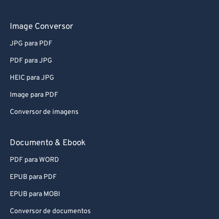
61
61
62
62
Image Conversor
63
63
JPG para PDF
64
64
PDF para JPG
65
65
HEIC para JPG
66
66
Image para PDF
67
67
Conversor de imagens
68
68
69
69
Documento & Ebook
70
70
PDF para WORD
71
71
EPUB para PDF
72
72
EPUB para MOBI
73
73
Conversor de documentos