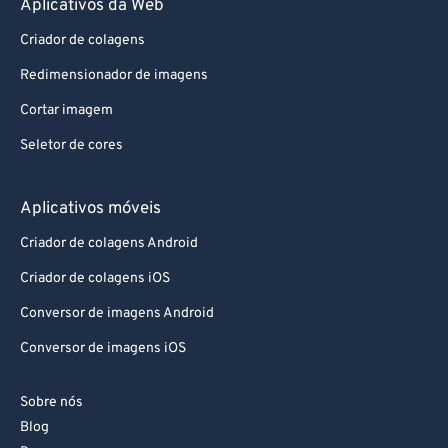
Aplicativos da Web
87
87
88
88
Criador de colagens
89
89
Redimensionador de imagens
90
90
Cortar imagem
91
91
Seletor de cores
92
92
Aplicativos móveis
93
93
94
94
Criador de colagens Android
95
95
Criador de colagens iOS
96
96
Conversor de imagens Android
97
97
Conversor de imagens iOS
98
98
Sobre nós
99
99
Blog