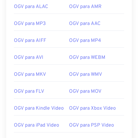
13
13
13
13
13
13
13
13
OGV para ALAC
OGV para AMR
14
14
14
14
14
14
14
14
15
15
15
15
15
15
15
15
OGV para MP3
OGV para AAC
16
16
16
16
16
16
16
16
OGV para AIFF
OGV para MP4
17
17
17
17
17
17
17
17
18
18
18
18
18
18
18
18
OGV para AVI
OGV para WEBM
19
19
19
19
19
19
19
19
20
20
20
20
20
20
20
20
OGV para MKV
OGV para WMV
21
21
21
21
21
21
21
21
OGV para FLV
OGV para MOV
22
22
22
22
22
22
22
22
23
23
23
23
23
23
23
23
OGV para Kindle Video
OGV para Xbox Video
24
24
24
24
24
24
OGV para iPad Video
OGV para PSP Video
25
25
25
25
25
25
26
26
26
26
26
26