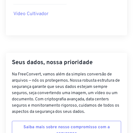
40
40
40
40
40
40
Video Cultivador
41
41
41
41
41
41
42
42
42
42
42
42
43
43
43
43
43
43
44
44
44
44
44
44
45
45
45
45
45
45
Seus dados, nossa prioridade
46
46
46
46
46
46
Na FreeConvert, vamos além da simples conversão de
47
47
47
47
47
47
arquivos — nós os protegemos. Nossa robusta estrutura de
segurança garante que seus dados estejam sempre
48
48
48
48
48
48
seguros, seja convertendo uma imagem, um vídeo ou um
49
49
49
49
49
49
documento. Com criptografia avançada, data centers
seguros e monitoramento rigoroso, cuidamos de todos os
50
50
50
50
50
50
aspectos da segurança dos seus dados.
51
51
51
51
51
51
Saiba mais sobre nosso compromisso com a
52
52
52
52
52
52