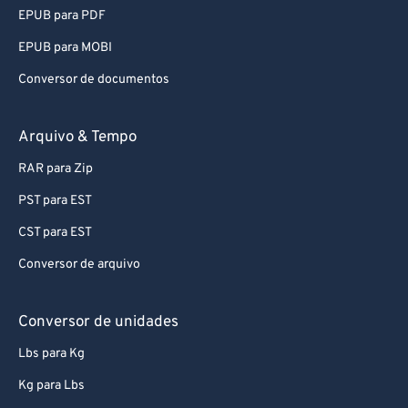
92
92
EPUB para PDF
93
93
EPUB para MOBI
94
94
Conversor de documentos
95
95
96
96
Arquivo & Tempo
97
97
RAR para Zip
98
98
PST para EST
99
99
CST para EST
Conversor de arquivo
Conversor de unidades
Lbs para Kg
Kg para Lbs