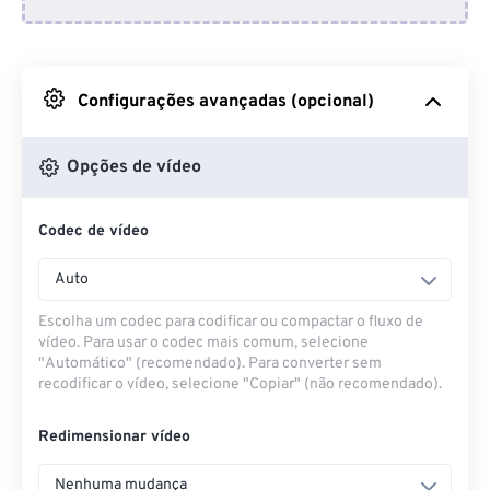
Do Dropbox
Do Google Drive
Configurações avançadas (opcional)
Do OneDrive
Opções de vídeo
Codec de vídeo
Da URL
Auto
Escolha um codec para codificar ou compactar o fluxo de
vídeo. Para usar o codec mais comum, selecione
"Automático" (recomendado). Para converter sem
recodificar o vídeo, selecione "Copiar" (não recomendado).
Redimensionar vídeo
Nenhuma mudança