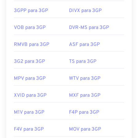
legendas e subtítulos via 3GPP
Timed Text
. Ele
Links úteis:
não suporta menus interativos, mas é compatível
3GPP para 3GP
DIVX para 3GP
https://en.wikipedia.org/wiki/Ogg
com ferramentas gratuitas de terceiros que
https://www.xiph.org/
oferecem esse suporte. Um exemplo é
o AutoGK
.
VOB para 3GP
DVR-MS para 3GP
Para melhorar a qualidade do vídeo enquanto
assiste fora do celular,
converta
o arquivo para
RMVB para 3GP
ASF para 3GP
MP4.
Desenvolvido por:
Projeto de Parceria de 3ª
3G2 para 3GP
TS para 3GP
Geração (3GPP)
Lançamento inicial:
1997
MPV para 3GP
WTV para 3GP
Links úteis:
XVID para 3GP
MXF para 3GP
https://en.wikipedia.org/wiki/3GP_and_3G2
https://www.3gpp.org/
M1V para 3GP
F4P para 3GP
F4V para 3GP
MOV para 3GP