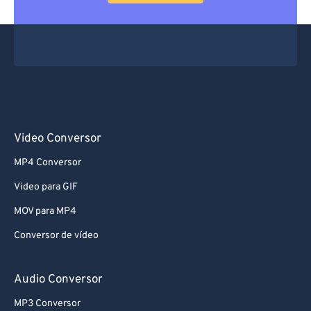
66
66
67
67
68
68
69
69
70
70
71
71
Video Conversor
72
72
MP4 Conversor
73
73
Video para GIF
74
74
MOV para MP4
75
75
Conversor de vídeo
76
76
77
77
Audio Conversor
78
78
MP3 Conversor