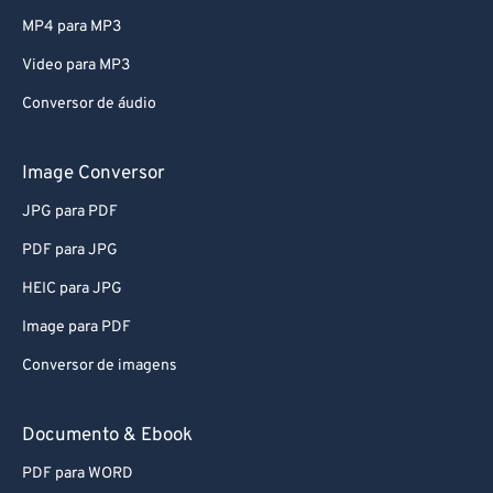
79
79
MP4 para MP3
80
80
Video para MP3
81
81
Conversor de áudio
82
82
83
83
Image Conversor
84
84
JPG para PDF
85
85
PDF para JPG
86
86
HEIC para JPG
87
87
Image para PDF
88
88
Conversor de imagens
89
89
90
90
Documento & Ebook
91
91
PDF para WORD