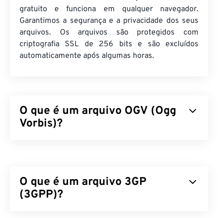
gratuito e funciona em qualquer navegador.
Garantimos a segurança e a privacidade dos seus
arquivos. Os arquivos são protegidos com
criptografia SSL de 256 bits e são excluídos
automaticamente após algumas horas.
O que é um arquivo OGV (Ogg
Vorbis)?
Ogg Vorbis (OGV) é um formato e codec de
contêiner multimídia gratuito, de código aberto e
não patenteado. Faz parte da família de formatos e
O que é um arquivo 3GP
codecs Ogg, desenvolvida pela
Fundação Xiph.Org,
uma organização sem fins lucrativos, para competir
(3GPP)?
com
codecs patenteados
. O OGV pode
multiplexar
por divisão de tempo (TDM)
áudio, vídeo, texto
3GPP (3GP) é um formato de contêiner multimídia