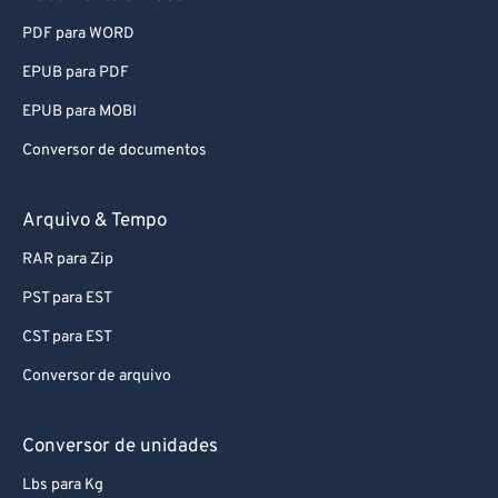
66
66
PDF para WORD
67
67
EPUB para PDF
68
68
EPUB para MOBI
69
69
Conversor de documentos
70
70
71
71
Arquivo & Tempo
72
72
RAR para Zip
73
73
PST para EST
74
74
CST para EST
75
75
Conversor de arquivo
76
76
77
77
Conversor de unidades
78
78
Lbs para Kg
79
79