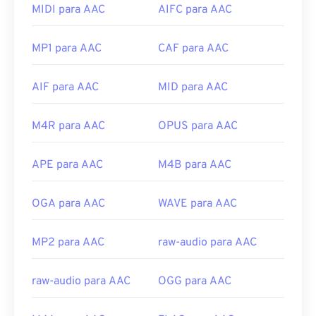
Como abrir um arquivo AAC?
MIDI para AAC
AIFC para AAC
Para melhores resultados, use
o VLC media player
MP1 para AAC
CAF para AAC
para abrir arquivos AAC. Como alternativa, o AAC
também abre por padrão no
iTunes
. Arquivos AAC
são onipresentes e abrem em muitos outros
AIF para AAC
MID para AAC
programas e softwares.
Além disso, como os arquivos AAC geralmente
M4R para AAC
OPUS para AAC
servem como arquivos de áudio para videogames,
eles abrem na maioria dos consoles de jogos
APE para AAC
M4B para AAC
populares, como
Nintendo 3DS
e
Playstation 4
.
Desenvolvido por:
Comitê de Áudio MPEG
OGA para AAC
WAVE para AAC
ISO/IEC
Lançamento inicial:
1997
MP2 para AAC
raw-audio para AAC
Links úteis:
raw-audio para AAC
OGG para AAC
https://en.wikipedia.org/wiki/Advanced_Audio_Coding
https://www.iso.org/standard/43345.html?