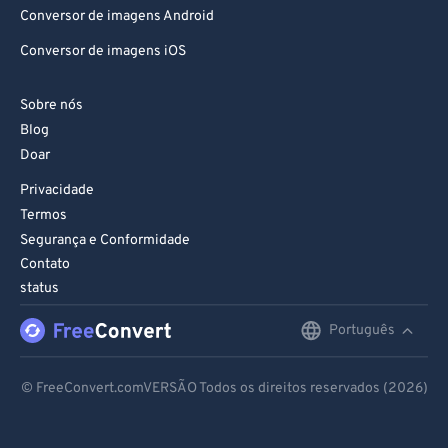
Conversor de imagens Android
93
93
Conversor de imagens iOS
94
94
95
95
Sobre nós
96
96
Blog
Doar
97
97
Privacidade
98
98
Termos
99
99
Segurança e Conformidade
Contato
status
Português
English
Deutsch
© FreeConvert.comVERSÃO Todos os direitos reservados (2026)
Español