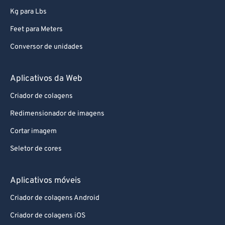
Kg para Lbs
80
80
Feet para Meters
81
81
Conversor de unidades
82
82
83
83
Aplicativos da Web
84
84
Criador de colagens
85
85
Redimensionador de imagens
86
86
Cortar imagem
87
87
Seletor de cores
88
88
89
89
Aplicativos móveis
90
90
Criador de colagens Android
91
91
Criador de colagens iOS
92
92