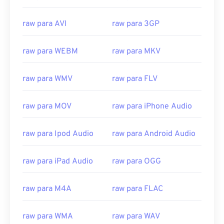
00
00
00
00
00
00
00
00
01
01
01
01
01
01
01
01
raw para AVI
raw para 3GP
02
02
02
02
02
02
02
02
03
03
03
03
03
03
03
03
raw para WEBM
raw para MKV
04
04
04
04
04
04
04
04
raw para WMV
raw para FLV
05
05
05
05
05
05
05
05
06
06
06
06
06
06
06
06
raw para MOV
raw para iPhone Audio
07
07
07
07
07
07
07
07
raw para Ipod Audio
raw para Android Audio
08
08
08
08
08
08
08
08
09
09
09
09
09
09
09
09
raw para iPad Audio
raw para OGG
10
10
10
10
10
10
10
10
11
11
11
11
11
11
11
11
raw para M4A
raw para FLAC
12
12
12
12
12
12
12
12
raw para WMA
raw para WAV
13
13
13
13
13
13
13
13