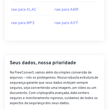
14
14
14
14
14
14
14
14
raw para ALAC
raw para AMR
15
15
15
15
15
15
15
15
raw para MP3
raw para AIFF
16
16
16
16
16
16
16
16
17
17
17
17
17
17
17
17
18
18
18
18
18
18
18
18
19
19
19
19
19
19
19
19
20
20
20
20
20
20
20
20
Seus dados, nossa prioridade
21
21
21
21
21
21
21
21
22
22
22
22
22
22
22
22
Na FreeConvert, vamos além da simples conversão de
arquivos — nós os protegemos. Nossa robusta estrutura de
23
23
23
23
23
23
23
23
segurança garante que seus dados estejam sempre
seguros, seja convertendo uma imagem, um vídeo ou um
24
24
24
24
24
24
documento. Com criptografia avançada, data centers
25
25
25
25
25
25
seguros e monitoramento rigoroso, cuidamos de todos os
aspectos da segurança dos seus dados.
26
26
26
26
26
26