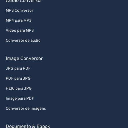
Audio Conversor
53
53
53
53
53
53
MP3 Conversor
54
54
54
54
54
54
MP4 para MP3
55
55
55
55
55
55
Video para MP3
56
56
56
56
56
56
Conversor de áudio
57
57
57
57
57
57
58
58
58
58
58
58
Image Conversor
59
59
59
59
59
59
JPG para PDF
60
60
PDF para JPG
61
61
HEIC para JPG
62
62
Image para PDF
63
63
Conversor de imagens
64
64
65
65
Documento & Ebook