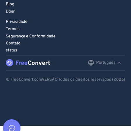
Blog
Doar
Privacidade
Termos
Segurança e Conformidade
Contato
status
Português
English
Deutsch
© FreeConvert.comVERSÃO Todos os direitos reservados (2026)
Español
Français
Português
Italiano