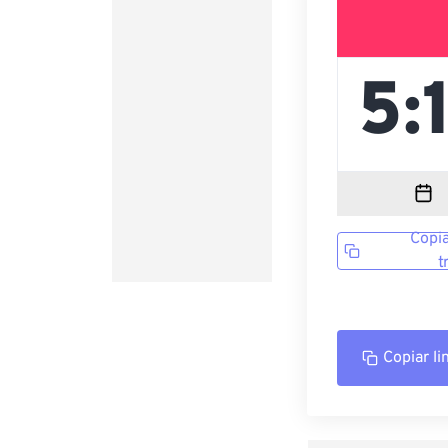
Copia
t
Copiar li