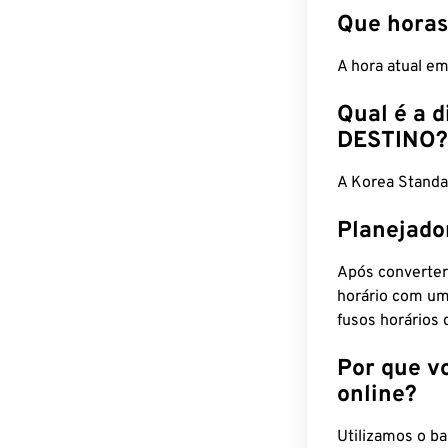
Que horas
A hora atual e
Qual é a d
DESTINO?
A Korea Standa
Planejado
Após converter
horário com um
fusos horários 
Por que v
online?
Utilizamos o b