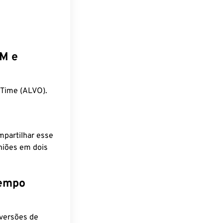
EM e
 Time (ALVO).
mpartilhar esse
niões em dois
tempo
nversões de