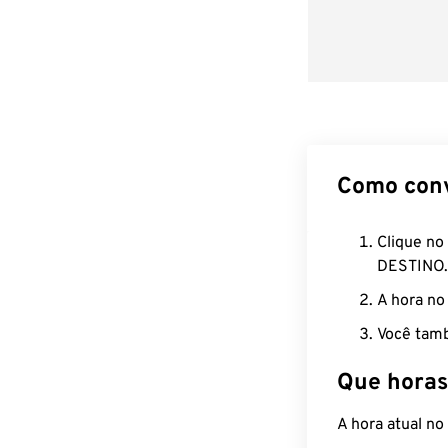
Como con
Clique no
DESTINO.
A hora no
Você tamb
Que horas
A hora atual n