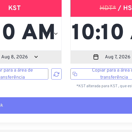
KST
HDT*
/ HS
r para a área de
Copiar para a área 
ransferência
transferência
*KST alterada para KST , que es
nk