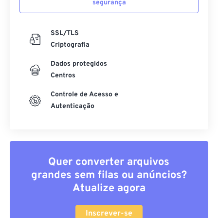
segurança
SSL/TLS
Criptografia
Dados protegidos
Centros
Controle de Acesso e
Autenticação
Quer converter arquivos
grandes sem filas ou anúncios?
Atualize agora
Inscrever-se