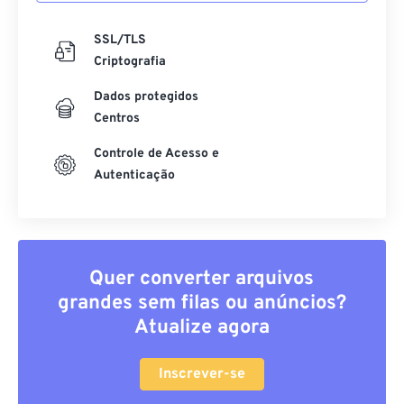
SSL/TLS
Criptografia
Dados protegidos
Centros
Controle de Acesso e
Autenticação
Quer converter arquivos
grandes sem filas ou anúncios?
Atualize agora
Inscrever-se