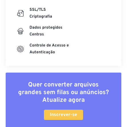
SSL/TLS
Criptografia
Dados protegidos
Centros
Controle de Acesso e
Autenticação
Quer converter arquivos
grandes sem filas ou anúncios?
Atualize agora
Inscrever-se