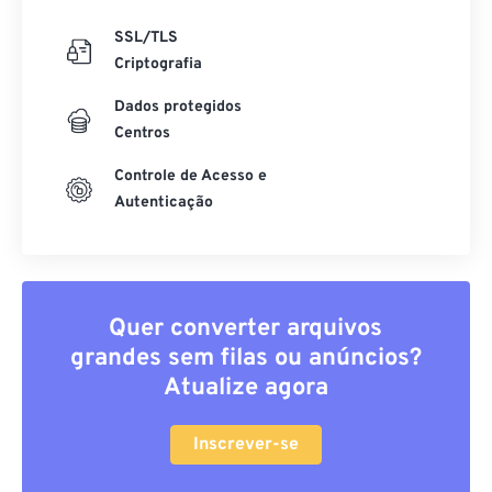
SSL/TLS
Criptografia
Dados protegidos
Centros
Controle de Acesso e
Autenticação
Quer converter arquivos
grandes sem filas ou anúncios?
Atualize agora
Inscrever-se