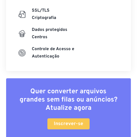
SSL/TLS
Criptografia
Dados protegidos
Centros
Controle de Acesso e
Autenticação
Quer converter arquivos
grandes sem filas ou anúncios?
Atualize agora
Inscrever-se