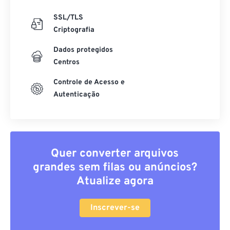
SSL/TLS
Criptografia
Dados protegidos
Centros
Controle de Acesso e
Autenticação
Quer converter arquivos
grandes sem filas ou anúncios?
Atualize agora
Inscrever-se