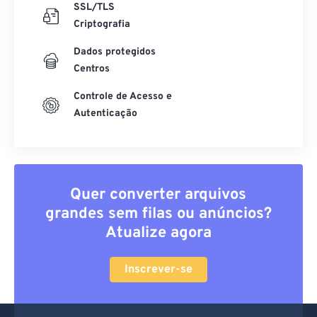
SSL/TLS
Criptografia
Dados protegidos
Centros
Controle de Acesso e
Autenticação
Quer converter arquivos
grandes sem filas ou anúncios?
Atualize agora
Inscrever-se