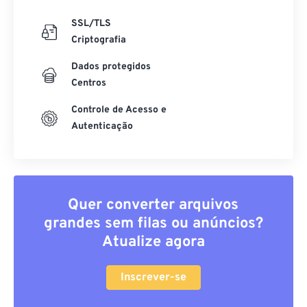
SSL/TLS
Criptografia
Dados protegidos
Centros
Controle de Acesso e
Autenticação
Quer converter arquivos
grandes sem filas ou anúncios?
Atualize agora
Inscrever-se