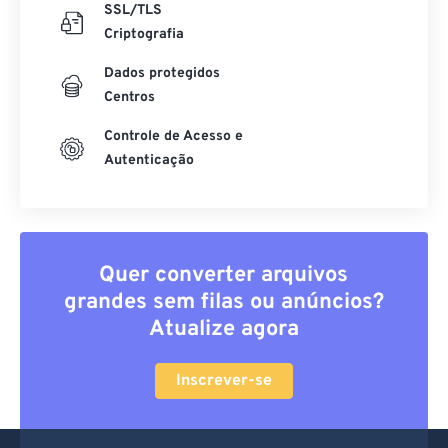
SSL/TLS
Criptografia
Dados protegidos
Centros
Controle de Acesso e
Autenticação
Quer converter arquivos
grandes sem filas ou anúncios?
Atualize agora
Inscrever-se