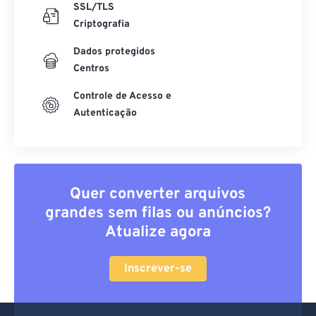
SSL/TLS
Criptografia
Dados protegidos
Centros
Controle de Acesso e
Autenticação
Quer converter arquivos
grandes sem filas ou anúncios?
Atualize agora
Inscrever-se