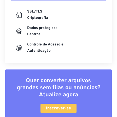
SSL/TLS
Criptografia
Dados protegidos
Centros
Controle de Acesso e
Autenticação
Quer converter arquivos
grandes sem filas ou anúncios?
Atualize agora
Inscrever-se