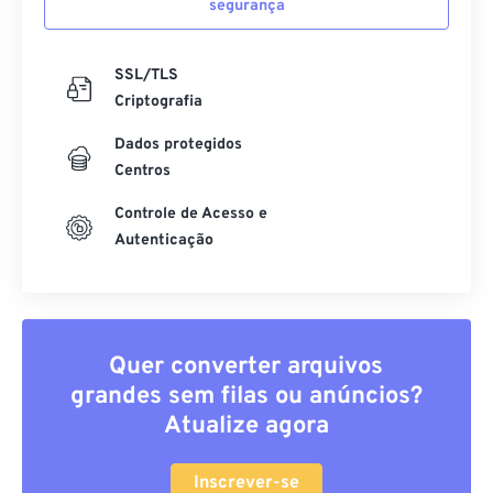
segurança
SSL/TLS
Criptografia
Dados protegidos
Centros
Controle de Acesso e
Autenticação
Quer converter arquivos
grandes sem filas ou anúncios?
Atualize agora
Inscrever-se