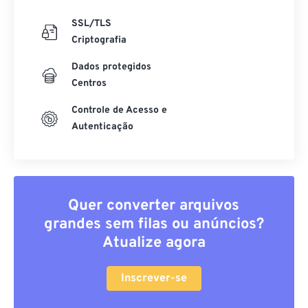
SSL/TLS
Criptografia
Dados protegidos
Centros
Controle de Acesso e
Autenticação
Quer converter arquivos
grandes sem filas ou anúncios?
Atualize agora
Inscrever-se