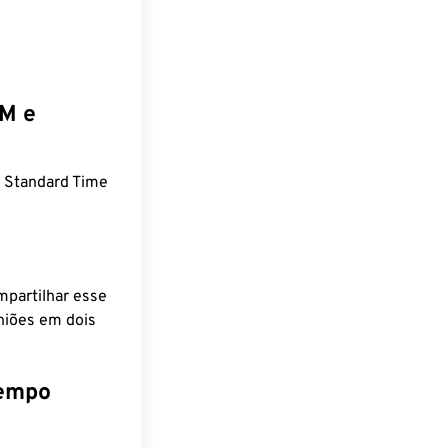
EM e
 Standard Time
mpartilhar esse
niões em dois
tempo