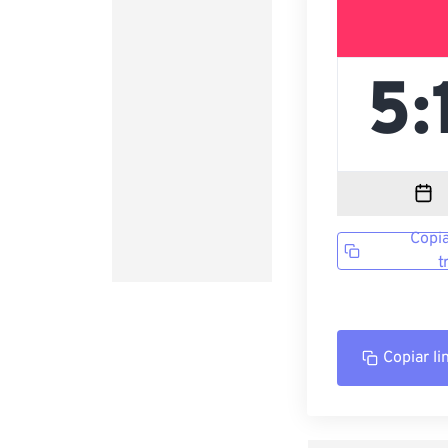
Copia
t
Copiar li