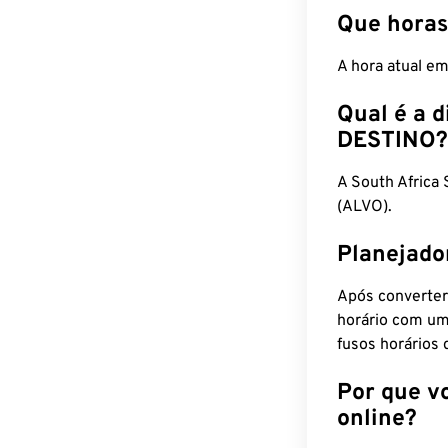
Que horas
A hora atual e
Qual é a d
DESTINO?
A South Afric
(ALVO).
Planejado
Após converter
horário com um
fusos horários 
Por que v
online?