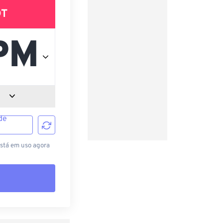
DT
de
está em uso agora