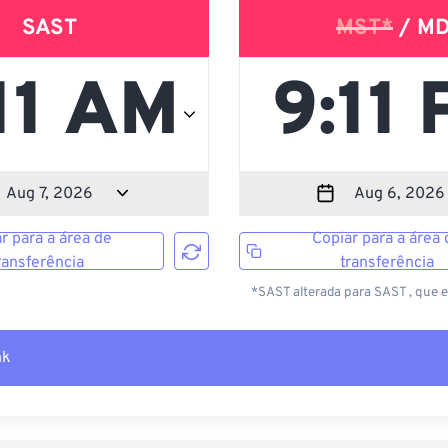
SAST
MST*
/ M
r para a área de
Copiar para a área 
ransferência
transferência
*SAST alterada para SAST , que 
nk