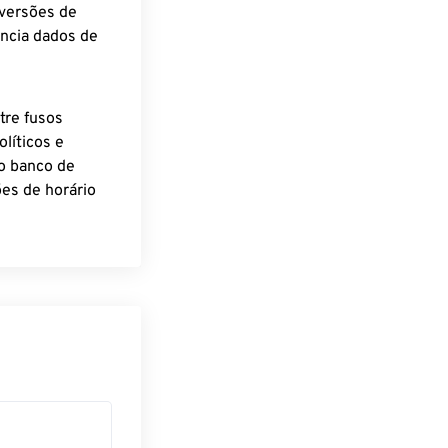
nversões de
encia dados de
tre fusos
líticos e
o banco de
es de horário