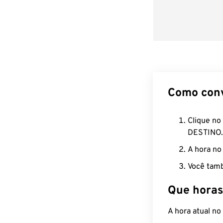
Como con
Clique no
DESTINO.
A hora no
Você tamb
Que horas
A hora atual n