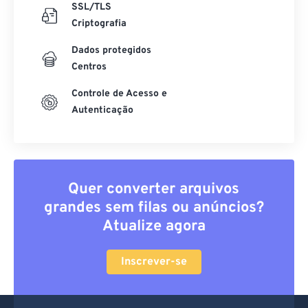
SSL/TLS
Criptografia
Dados protegidos
Centros
Controle de Acesso e
Autenticação
Quer converter arquivos
grandes sem filas ou anúncios?
Atualize agora
Inscrever-se