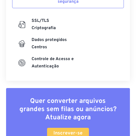
segurança
SSL/TLS
Criptografia
Dados protegidos
Centros
Controle de Acesso e
Autenticação
Quer converter arquivos
grandes sem filas ou anúncios?
Atualize agora
Inscrever-se