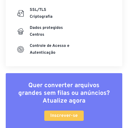
SSL/TLS
Criptografia
Dados protegidos
Centros
Controle de Acesso e
Autenticação
Quer converter arquivos
grandes sem filas ou anúncios?
Atualize agora
Inscrever-se