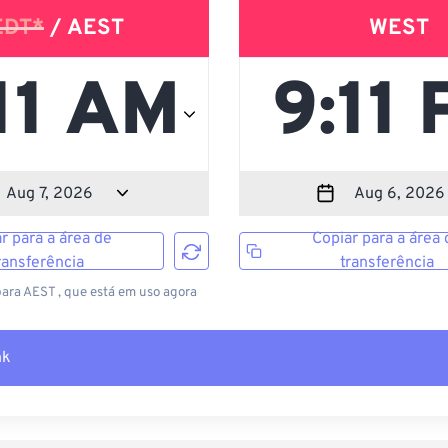
EDT*
/ AEST
WEST
r para a área de
Copiar para a área 
ransferência
transferência
ara AEST , que está em uso agora
nk