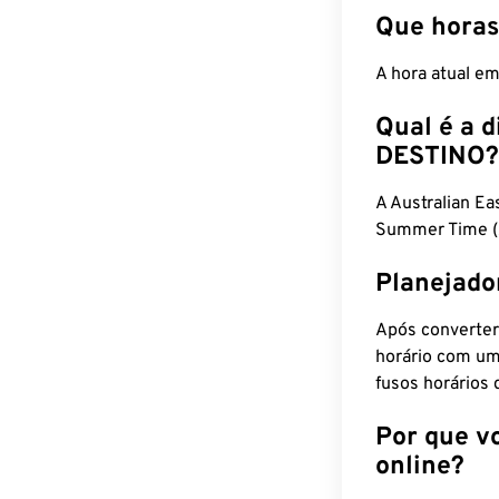
Que horas
A hora atual e
Qual é a d
DESTINO?
A Australian E
Summer Time (
Planejado
Após converter
horário com um
fusos horários 
Por que v
online?