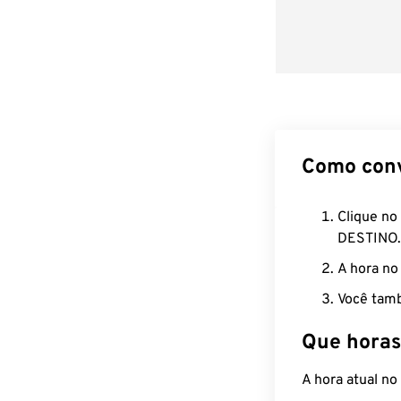
Como con
Clique no
DESTINO.
A hora no
Você tamb
Que horas
A hora atual n