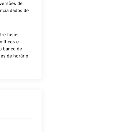
nversões de
encia dados de
tre fusos
líticos e
o banco de
es de horário