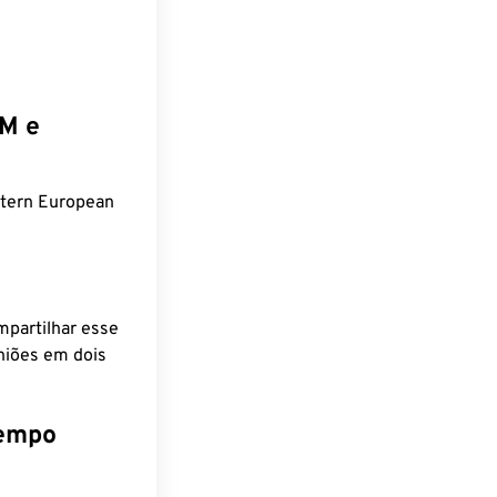
EM e
stern European
mpartilhar esse
niões em dois
tempo