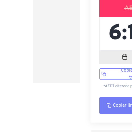
A
Copia
t
*AEDT alterada p
Copiar li