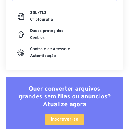
SSL/TLS
Criptografia
Dados protegidos
Centros
Controle de Acesso e
Autenticação
Quer converter arquivos
grandes sem filas ou anúncios?
Atualize agora
Inscrever-se