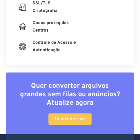
SSL/TLS
Criptografia
Dados protegidos
Centros
Controle de Acesso e
Autenticação
Quer converter arquivos
grandes sem filas ou anúncios?
Atualize agora
Inscrever-se