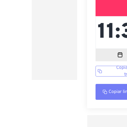
Copia
t
Copiar li