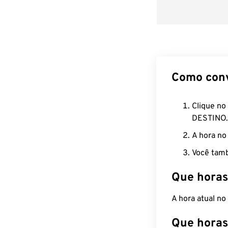
Como con
Clique no
DESTINO.
A hora no
Você tamb
Que horas
A hora atual n
Que horas