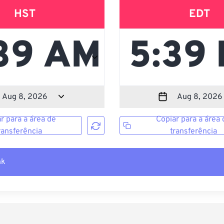
HST
EDT
r para a área de
Copiar para a área 
ransferência
transferência
nk