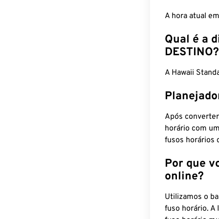
A hora atual e
Qual é a d
DESTINO?
A Hawaii Stand
Planejado
Após converter
horário com um
fusos horários 
Por que v
online?
Utilizamos o b
fuso horário. A