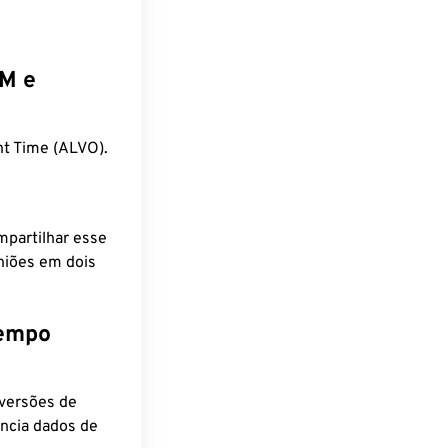
EM e
t Time (ALVO).
mpartilhar esse
niões em dois
tempo
nversões de
encia dados de