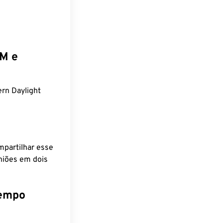
EM e
rn Daylight
mpartilhar esse
niões em dois
tempo