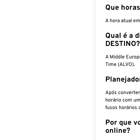
Que horas
A hora atual e
Qual é a d
DESTINO?
A Middle Euro
Time (ALVO).
Planejado
Após converter
horário com um
fusos horários 
Por que v
online?