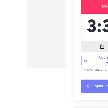
M
Copia
t
*MEST alterada p
Copiar li