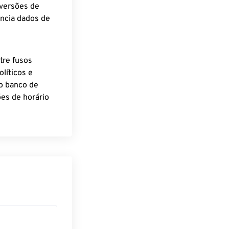
nversões de
encia dados de
tre fusos
líticos e
o banco de
es de horário