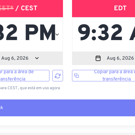
EST*
/ CEST
EDT
r para a área de
Copiar para a área 
ransferência
transferência
ara CEST , que está em uso agora
nk