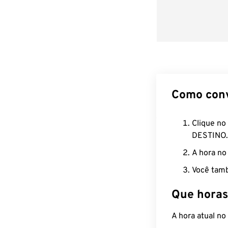
Como con
Clique no
DESTINO.
A hora no
Você tamb
Que horas
A hora atual n