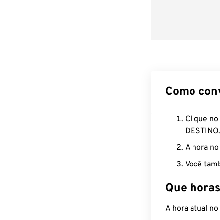
Como con
Clique no
DESTINO.
A hora no
Você tamb
Que horas
A hora atual no