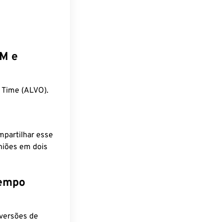
EM e
 Time (ALVO).
mpartilhar esse
niões em dois
tempo
nversões de