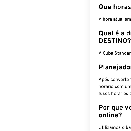
Que horas
A hora atual e
Qual é a d
DESTINO?
A Cuba Standar
Planejado
Após converter
horário com um
fusos horários 
Por que v
online?
Utilizamos o b