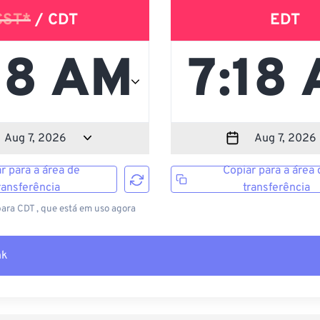
CST*
/ CDT
EDT
r para a área de
Copiar para a área 
ransferência
transferência
para CDT , que está em uso agora
nk