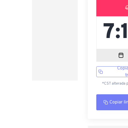
Copia
t
*CST alterada 
Copiar li