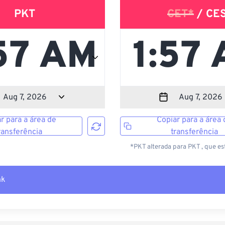
PKT
CET*
/ CE
r para a área de
Copiar para a área 
ransferência
transferência
*PKT alterada para PKT , que es
nk