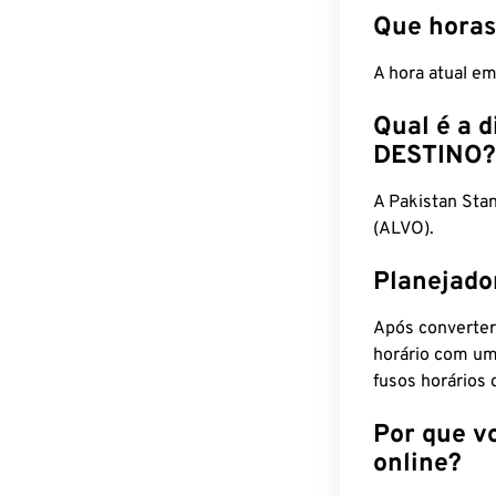
Que horas
A hora atual e
Qual é a d
DESTINO?
A Pakistan St
(ALVO).
Planejado
Após converter
horário com um
fusos horários 
Por que v
online?