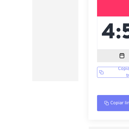
Copia
t
Copiar li