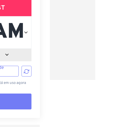
ST
de
tá em uso agora