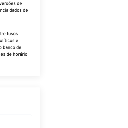
nversões de
encia dados de
tre fusos
líticos e
o banco de
es de horário