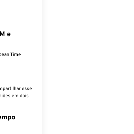
EM e
pean Time
mpartilhar esse
niões em dois
tempo