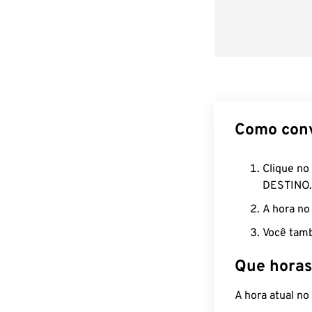
Como con
Clique no
DESTINO.
A hora no
Você tamb
Que horas
A hora atual no