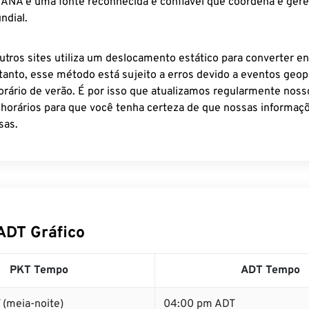
 IANA é uma fonte reconhecida e confiável que coordena e ger
ndial.
utros sites utiliza um deslocamento estático para converter en
tanto, esse método está sujeito a erros devido a eventos geopo
rário de verão. É por isso que atualizamos regularmente noss
 horários para que você tenha certeza de que nossas informaçõ
sas.
ADT Gráfico
PKT Tempo
ADT Tempo
 (meia-noite)
04:00 pm ADT