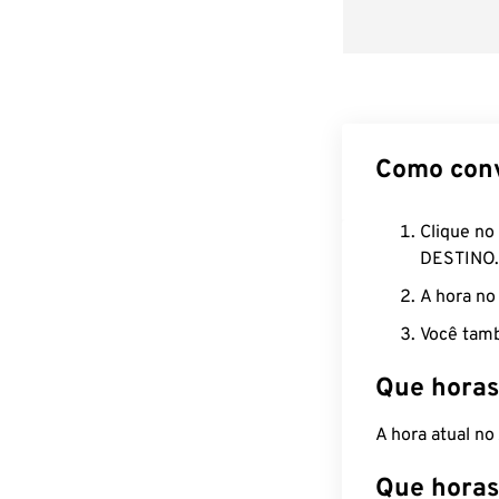
Como con
Clique no
DESTINO.
A hora no
Você tamb
Que horas
A hora atual n
Que horas