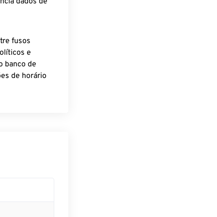
encia dados de
tre fusos
líticos e
o banco de
es de horário