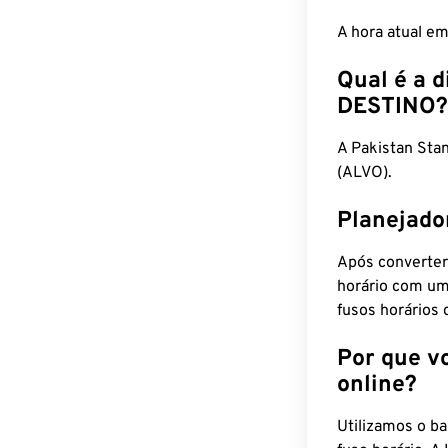
A hora atual e
Qual é a d
DESTINO?
A Pakistan Sta
(ALVO).
Planejado
Após converter
horário com um
fusos horários 
Por que v
online?
Utilizamos o b