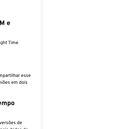
EM e
ight Time
mpartilhar esse
niões em dois
tempo
nversões de