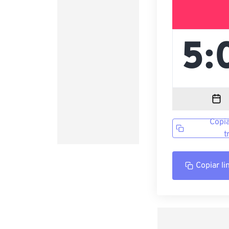
Copia
t
Copiar li