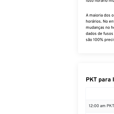
fuso horário mu
A maioria dos o
horários. No en
mudanças no ho
dados de fusos
são 100% preci
PKT para 
12:00 am PKT