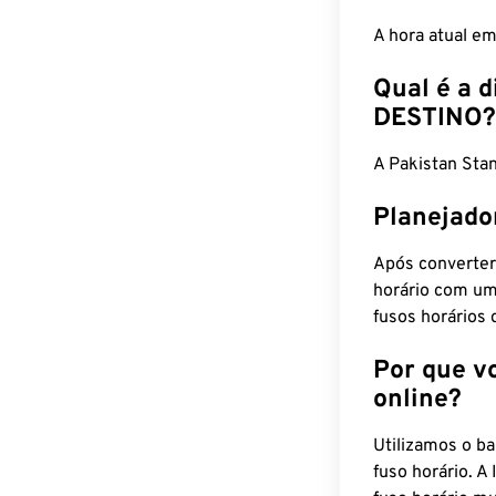
A hora atual e
Qual é a d
DESTINO?
A Pakistan Sta
Planejado
Após converter
horário com um
fusos horários 
Por que v
online?
Utilizamos o b
fuso horário. A