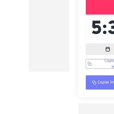
Copia
t
Copiar li