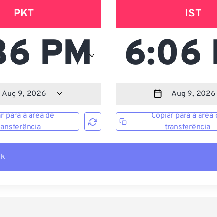
PKT
IST
r para a área de
Copiar para a área 
ransferência
transferência
nk