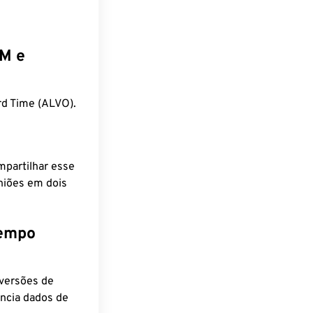
EM e
d Time (ALVO).
mpartilhar esse
niões em dois
tempo
nversões de
encia dados de