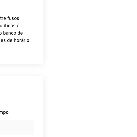
tre fusos
líticos e
o banco de
es de horário
empo