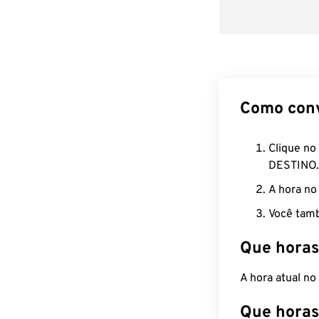
Como con
Clique no
DESTINO.
A hora no
Você tamb
Que horas
A hora atual n
Que horas